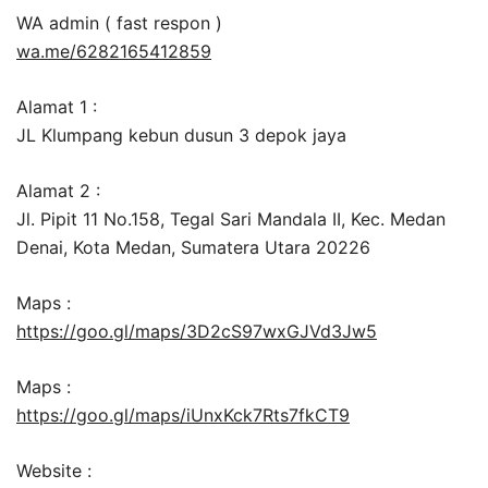
WA admin ( fast respon )
wa.me/6282165412859
Alamat 1 :
JL Klumpang kebun dusun 3 depok jaya
Alamat 2 :
Jl. Pipit 11 No.158, Tegal Sari Mandala II, Kec. Medan
Denai, Kota Medan, Sumatera Utara 20226
Maps :
https://goo.gl/maps/3D2cS97wxGJVd3Jw5
Maps :
https://goo.gl/maps/iUnxKck7Rts7fkCT9
Website :