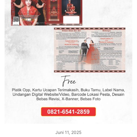
Juni 11, 2025