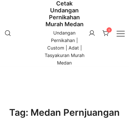
Cetak
Undangan
Pernikahan
Murah Medan
0
Undangan
Pernikahan |
Custom | Adat |
Tasyakuran Murah
Medan
Tag:
Medan Pernjuangan