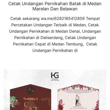
Cetak Undangan Pernikahan Batak di Medan
Marelan Dan Belawan
Cetak sekarang wa.me/6282165412859 Tempat
Percetakan Undangan Terbaik di Medan, Cetak
Undangan Pernikahan di Medan Denai, Undangan
Pernikahan di Deliserdang, Cetak Undangan
Pernikahan Cepat di Medan Tembung, Cetak
Undangan Pernikahan di