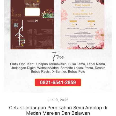
Juni 9, 2025
Cetak Undangan Pernikahan Semi Amplop di
Medan Marelan Dan Belawan