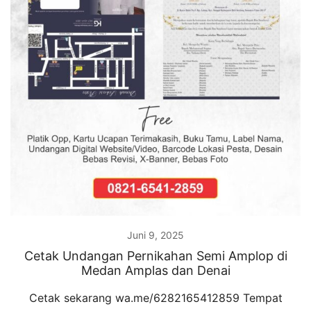
Juni 9, 2025
Cetak Undangan Pernikahan Semi Amplop di
Medan Amplas dan Denai
Cetak sekarang wa.me/6282165412859 Tempat