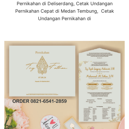
Pernikahan di Deliserdang, Cetak Undangan
Pernikahan Cepat di Medan Tembung, Cetak
Undangan Pernikahan di