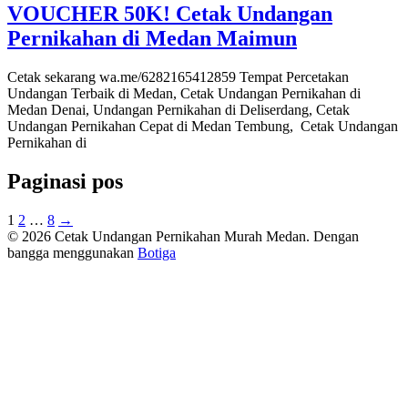
VOUCHER 50K! Cetak Undangan
Pernikahan di Medan Maimun
Cetak sekarang wa.me/6282165412859 Tempat Percetakan
Undangan Terbaik di Medan, Cetak Undangan Pernikahan di
Medan Denai, Undangan Pernikahan di Deliserdang, Cetak
Undangan Pernikahan Cepat di Medan Tembung, Cetak Undangan
Pernikahan di
Paginasi pos
1
2
…
8
→
© 2026 Cetak Undangan Pernikahan Murah Medan. Dengan
bangga menggunakan
Botiga