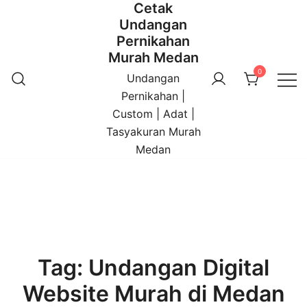
Cetak
Undangan
Pernikahan
Murah Medan
0
Undangan
Pernikahan |
Custom | Adat |
Tasyakuran Murah
Medan
Tag:
Undangan Digital
Website Murah di Medan