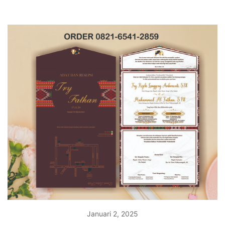
Januari 2, 2025