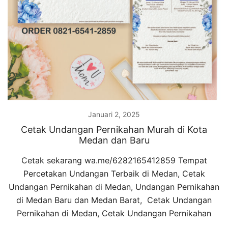
Januari 2, 2025
Cetak Undangan Pernikahan Murah di Kota
Medan dan Baru
Cetak sekarang wa.me/6282165412859 Tempat
Percetakan Undangan Terbaik di Medan, Cetak
Undangan Pernikahan di Medan, Undangan Pernikahan
di Medan Baru dan Medan Barat, Cetak Undangan
Pernikahan di Medan, Cetak Undangan Pernikahan