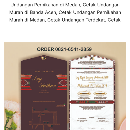
Undangan Pernikahan di Medan, Cetak Undangan
Murah di Banda Aceh, Cetak Undangan Pernikahan
Murah di Medan, Cetak Undangan Terdekat, Cetak