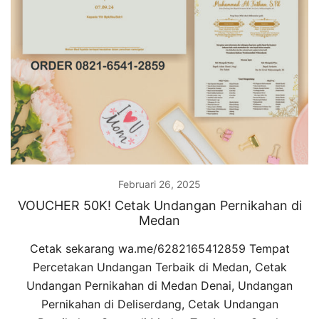
Februari 26, 2025
VOUCHER 50K! Cetak Undangan Pernikahan di
Medan
Cetak sekarang wa.me/6282165412859 Tempat
Percetakan Undangan Terbaik di Medan, Cetak
Undangan Pernikahan di Medan Denai, Undangan
Pernikahan di Deliserdang, Cetak Undangan