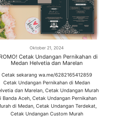
Oktober 21, 2024
ROMO! Cetak Undangan Pernikahan di
Medan Helvetia dan Marelan
Cetak sekarang wa.me/6282165412859
Cetak Undangan Pernikahan di Medan
lvetia dan Marelan, Cetak Undangan Murah
i Banda Aceh, Cetak Undangan Pernikahan
urah di Medan, Cetak Undangan Terdekat,
Cetak Undangan Custom Murah