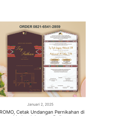
Januari 2, 2025
ROMO, Cetak Undangan Pernikahan di