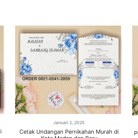
Januari 2, 2025
i
Cetak Undangan Pernikahan Murah di
P