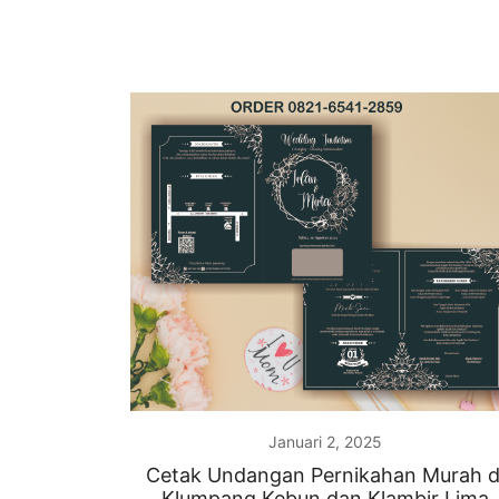
Januari 2, 2025
Cetak Undangan Pernikahan Murah d
Klumpang Kebun dan Klambir Lima