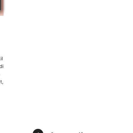
il
di
n
t,