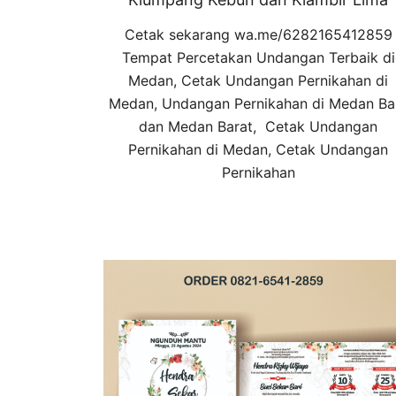
Cetak sekarang wa.me/6282165412859
Tempat Percetakan Undangan Terbaik di
Medan, Cetak Undangan Pernikahan di
Medan, Undangan Pernikahan di Medan Ba
dan Medan Barat, Cetak Undangan
Pernikahan di Medan, Cetak Undangan
Pernikahan