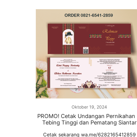
Oktober 19, 2024
PROMO! Cetak Undangan Pernikahan 
Tebing Tinggi dan Pematang Siantar
Cetak sekarang wa.me/6282165412859