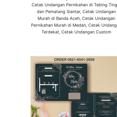
Cetak Undangan Pernikahan di Tebing Ting
dan Pematang Siantar, Cetak Undangan
Murah di Banda Aceh, Cetak Undangan
Pernikahan Murah di Medan, Cetak Undan
Terdekat, Cetak Undangan Custom