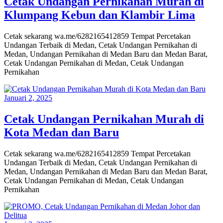
Cetak Undangan Pernikahan Murah di
Klumpang Kebun dan Klambir Lima
Cetak sekarang wa.me/6282165412859 Tempat Percetakan
Undangan Terbaik di Medan, Cetak Undangan Pernikahan di
Medan, Undangan Pernikahan di Medan Baru dan Medan Barat,
Cetak Undangan Pernikahan di Medan, Cetak Undangan
Pernikahan
Januari 2, 2025
Cetak Undangan Pernikahan Murah di
Kota Medan dan Baru
Cetak sekarang wa.me/6282165412859 Tempat Percetakan
Undangan Terbaik di Medan, Cetak Undangan Pernikahan di
Medan, Undangan Pernikahan di Medan Baru dan Medan Barat,
Cetak Undangan Pernikahan di Medan, Cetak Undangan
Pernikahan