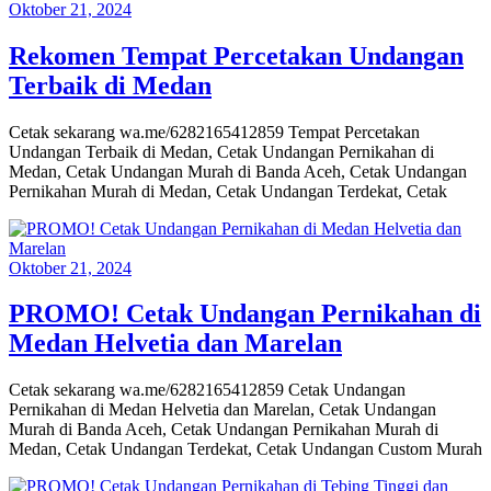
Oktober 21, 2024
Rekomen Tempat Percetakan Undangan
Terbaik di Medan
Cetak sekarang wa.me/6282165412859 Tempat Percetakan
Undangan Terbaik di Medan, Cetak Undangan Pernikahan di
Medan, Cetak Undangan Murah di Banda Aceh, Cetak Undangan
Pernikahan Murah di Medan, Cetak Undangan Terdekat, Cetak
Oktober 21, 2024
PROMO! Cetak Undangan Pernikahan di
Medan Helvetia dan Marelan
Cetak sekarang wa.me/6282165412859 Cetak Undangan
Pernikahan di Medan Helvetia dan Marelan, Cetak Undangan
Murah di Banda Aceh, Cetak Undangan Pernikahan Murah di
Medan, Cetak Undangan Terdekat, Cetak Undangan Custom Murah