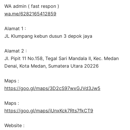
WA admin ( fast respon )
wa.me/6282165412859
Alamat 1 :
JL Klumpang kebun dusun 3 depok jaya
Alamat 2 :
Jl. Pipit 11 No.158, Tegal Sari Mandala II, Kec. Medan
Denai, Kota Medan, Sumatera Utara 20226
Maps :
https://goo.gl/maps/3D2cS97wxGJVd3Jw5
Maps :
https://goo.gl/maps/iUnxKck7Rts7fkCT9
Website :