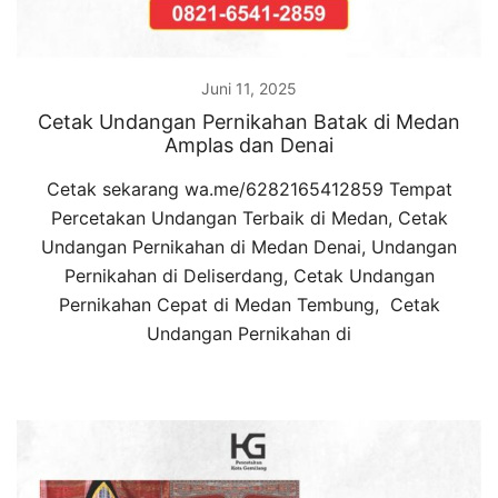
Juni 11, 2025
Cetak Undangan Pernikahan Batak di Medan
Amplas dan Denai
Cetak sekarang wa.me/6282165412859 Tempat
Percetakan Undangan Terbaik di Medan, Cetak
Undangan Pernikahan di Medan Denai, Undangan
Pernikahan di Deliserdang, Cetak Undangan
Pernikahan Cepat di Medan Tembung, Cetak
Undangan Pernikahan di