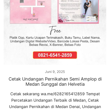
Juni 9, 2025
Cetak Undangan Pernikahan Semi Amplop di
Medan Sunggal dan Helvetia
Cetak sekarang wa.me/6282165412859 Tempat
Percetakan Undangan Terbaik di Medan, Cetak
Undangan Pernikahan di Medan Denai, Undangan