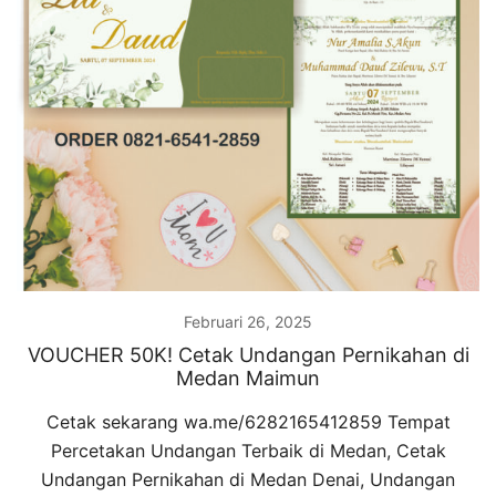
Februari 26, 2025
VOUCHER 50K! Cetak Undangan Pernikahan di
Medan Maimun
Cetak sekarang wa.me/6282165412859 Tempat
Percetakan Undangan Terbaik di Medan, Cetak
Undangan Pernikahan di Medan Denai, Undangan