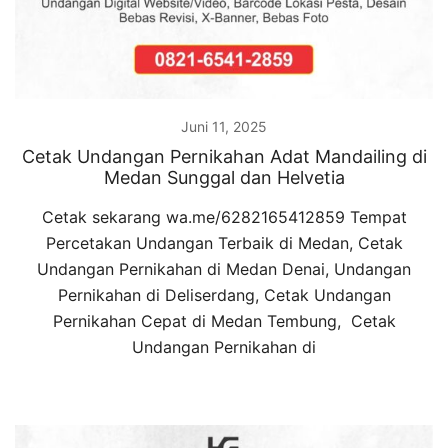
Juni 11, 2025
Cetak Undangan Pernikahan Adat Mandailing di
Medan Sunggal dan Helvetia
Cetak sekarang wa.me/6282165412859 Tempat
Percetakan Undangan Terbaik di Medan, Cetak
Undangan Pernikahan di Medan Denai, Undangan
Pernikahan di Deliserdang, Cetak Undangan
Pernikahan Cepat di Medan Tembung, Cetak
Undangan Pernikahan di