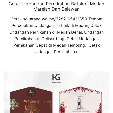
Cetak Undangan Pernikahan Batak di Medan
Marelan Dan Belawan
Cetak sekarang wa.me/6282165412859 Tempat
Percetakan Undangan Terbaik di Medan, Cetak
Undangan Pernikahan di Medan Denai, Undangan
Pernikahan di Deliserdang, Cetak Undangan
Pernikahan Cepat di Medan Tembung, Cetak
Undangan Pernikahan di