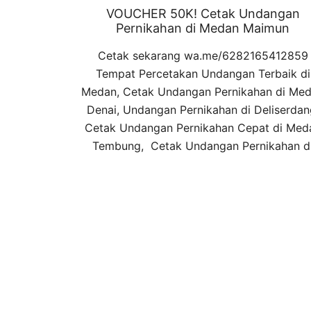
VOUCHER 50K! Cetak Undangan
Pernikahan di Medan Maimun
Cetak sekarang wa.me/6282165412859
Tempat Percetakan Undangan Terbaik di
Medan, Cetak Undangan Pernikahan di Me
Denai, Undangan Pernikahan di Deliserdan
Cetak Undangan Pernikahan Cepat di Med
Tembung, Cetak Undangan Pernikahan d