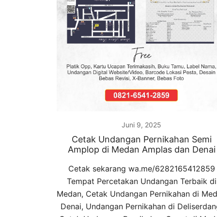
Juni 9, 2025
Cetak Undangan Pernikahan Semi
Amplop di Medan Amplas dan Denai
Cetak sekarang wa.me/6282165412859
Tempat Percetakan Undangan Terbaik di
Medan, Cetak Undangan Pernikahan di Me
Denai, Undangan Pernikahan di Deliserdan