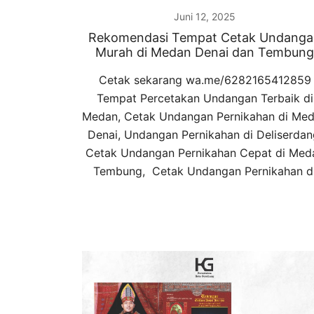
Juni 12, 2025
Rekomendasi Tempat Cetak Undanga
Murah di Medan Denai dan Tembung
Cetak sekarang wa.me/6282165412859
Tempat Percetakan Undangan Terbaik di
Medan, Cetak Undangan Pernikahan di Me
Denai, Undangan Pernikahan di Deliserdan
Cetak Undangan Pernikahan Cepat di Med
Tembung, Cetak Undangan Pernikahan d