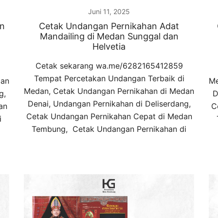
Juni 11, 2025
n
Cetak Undangan Pernikahan Adat
Mandailing di Medan Sunggal dan
Helvetia
Cetak sekarang wa.me/6282165412859
Tempat Percetakan Undangan Terbaik di
dan
Me
Medan, Cetak Undangan Pernikahan di Medan
g,
D
Denai, Undangan Pernikahan di Deliserdang,
an
C
Cetak Undangan Pernikahan Cepat di Medan
i
Tembung, Cetak Undangan Pernikahan di