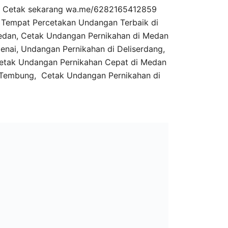
Cetak sekarang wa.me/6282165412859
Tempat Percetakan Undangan Terbaik di
dan, Cetak Undangan Pernikahan di Medan
enai, Undangan Pernikahan di Deliserdang,
etak Undangan Pernikahan Cepat di Medan
Tembung, Cetak Undangan Pernikahan di