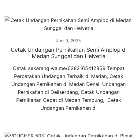
Juni 9, 2025
Cetak Undangan Pernikahan Semi Amplop di
Medan Sunggal dan Helvetia
Cetak sekarang wa.me/6282165412859 Tempat
Percetakan Undangan Terbaik di Medan, Cetak
Undangan Pernikahan di Medan Denai, Undangan
Pernikahan di Deliserdang, Cetak Undangan
Pernikahan Cepat di Medan Tembung, Cetak
Undangan Pernikahan di