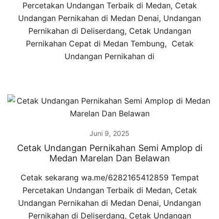
Percetakan Undangan Terbaik di Medan, Cetak
Undangan Pernikahan di Medan Denai, Undangan
Pernikahan di Deliserdang, Cetak Undangan
Pernikahan Cepat di Medan Tembung, Cetak
Undangan Pernikahan di
Juni 9, 2025
Cetak Undangan Pernikahan Semi Amplop di
Medan Marelan Dan Belawan
Cetak sekarang wa.me/6282165412859 Tempat
Percetakan Undangan Terbaik di Medan, Cetak
Undangan Pernikahan di Medan Denai, Undangan
Pernikahan di Deliserdang, Cetak Undangan