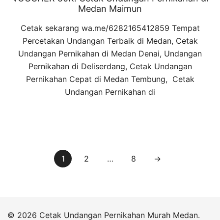
Medan Maimun
Cetak sekarang wa.me/6282165412859 Tempat
Percetakan Undangan Terbaik di Medan, Cetak
Undangan Pernikahan di Medan Denai, Undangan
Pernikahan di Deliserdang, Cetak Undangan
Pernikahan Cepat di Medan Tembung, Cetak
Undangan Pernikahan di
1
2
…
8
→
© 2026 Cetak Undangan Pernikahan Murah Medan.