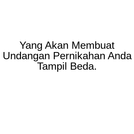
Dapatkan Fitur-Fitur
Menarik
Yang Akan Membuat
Undangan Pernikahan Anda
Tampil Beda.