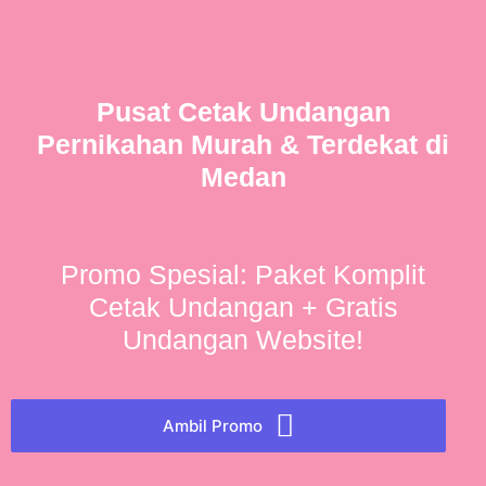
Pusat Cetak Undangan
Pernikahan Murah & Terdekat di
Medan
Promo Spesial: Paket Komplit
Cetak Undangan + Gratis
Undangan Website!
Ambil Promo