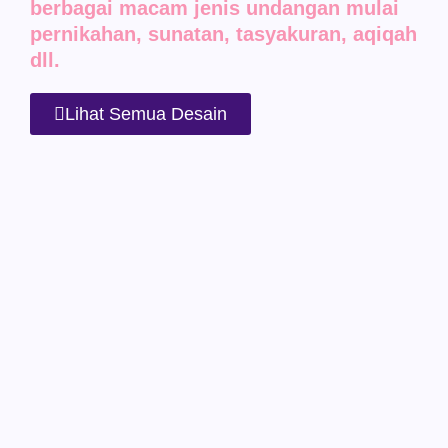
berbagai macam jenis undangan mulai
pernikahan, sunatan, tasyakuran, aqiqah
dll.
Lihat Semua Desain