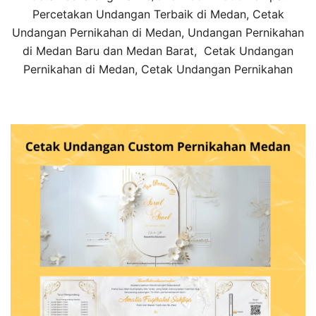
Percetakan Undangan Terbaik di Medan, Cetak
Undangan Pernikahan di Medan, Undangan Pernikahan
di Medan Baru dan Medan Barat, Cetak Undangan
Pernikahan di Medan, Cetak Undangan Pernikahan