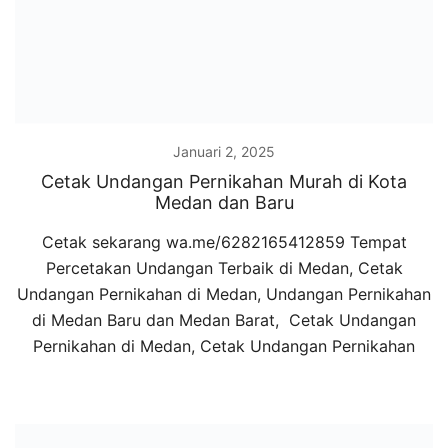
Januari 2, 2025
Cetak Undangan Pernikahan Murah di Kota
Medan dan Baru
Cetak sekarang wa.me/6282165412859 Tempat
Percetakan Undangan Terbaik di Medan, Cetak
Undangan Pernikahan di Medan, Undangan Pernikahan
di Medan Baru dan Medan Barat, Cetak Undangan
Pernikahan di Medan, Cetak Undangan Pernikahan