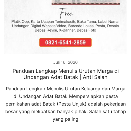
Juli 16, 2026
Panduan Lengkap Menulis Urutan Marga di
Undangan Adat Batak | Anti Salah
Panduan Lengkap Menulis Urutan Keluarga dan Marga
di Undangan Adat Batak Mempersiapkan pesta
pernikahan adat Batak (Pesta Unjuk) adalah pekerjaan
besar yang melibatkan banyak pihak. Salah satu tahap
yang paling