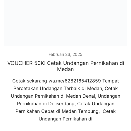
Februari 26, 2025
VOUCHER 50K! Cetak Undangan Pernikahan di
Medan
Cetak sekarang wa.me/6282165412859 Tempat
Percetakan Undangan Terbaik di Medan, Cetak
Undangan Pernikahan di Medan Denai, Undangan
Pernikahan di Deliserdang, Cetak Undangan
Pernikahan Cepat di Medan Tembung, Cetak
Undangan Pernikahan di