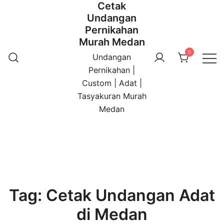
Cetak
Undangan
Pernikahan
Murah Medan
0
Undangan
Pernikahan |
Custom | Adat |
Tasyakuran Murah
Medan
Tag:
Cetak Undangan Adat
di Medan