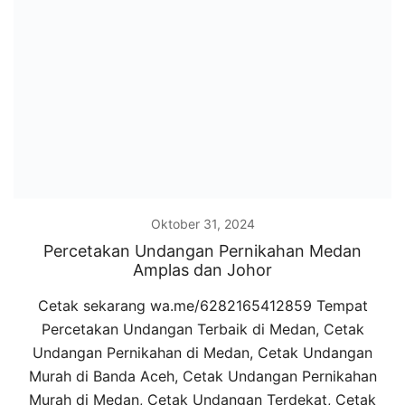
Oktober 31, 2024
Percetakan Undangan Pernikahan Medan
Amplas dan Johor
Cetak sekarang wa.me/6282165412859 Tempat
Percetakan Undangan Terbaik di Medan, Cetak
Undangan Pernikahan di Medan, Cetak Undangan
Murah di Banda Aceh, Cetak Undangan Pernikahan
Murah di Medan, Cetak Undangan Terdekat, Cetak