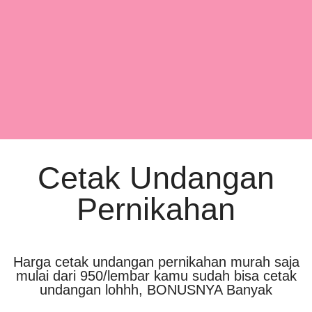
Cetak Undangan
Pernikahan
Harga cetak undangan pernikahan murah saja
mulai dari 950/lembar kamu sudah bisa cetak
undangan lohhh, BONUSNYA Banyak