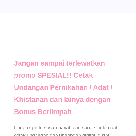
Jangan sampai terlewatkan
promo SPESIAL!! Cetak
Undangan Pernikahan / Adat /
Khistanan dan lainya dengan
Bonus Berlimpah
Enggak perlu susah payah cari sana sini tempat
cetak undangan dan undangan digital, disini