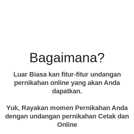
Bagaimana?
Luar Biasa kan fitur-fitur undangan
pernikahan online yang akan Anda
dapatkan.
Yuk, Rayakan momen Pernikahan Anda
dengan undangan pernikahan Cetak dan
Online