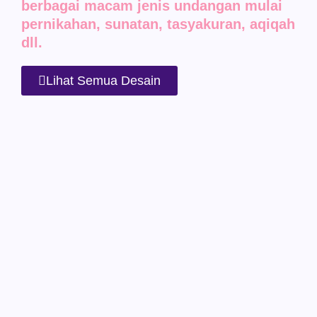
berbagai macam jenis undangan mulai
pernikahan, sunatan, tasyakuran, aqiqah
dll.
Lihat Semua Desain