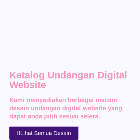
Katalog Undangan Digital
Website
Kami menyediakan berbagai macam
desain undangan digital website yang
dapat anda pilih sesuai selera.
Lihat Semua Desain