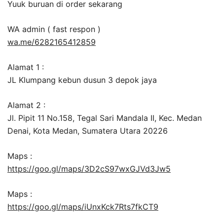
Yuuk buruan di order sekarang
WA admin ( fast respon )
wa.me/6282165412859
Alamat 1 :
JL Klumpang kebun dusun 3 depok jaya
Alamat 2 :
Jl. Pipit 11 No.158, Tegal Sari Mandala II, Kec. Medan
Denai, Kota Medan, Sumatera Utara 20226
Maps :
https://goo.gl/maps/3D2cS97wxGJVd3Jw5
Maps :
https://goo.gl/maps/iUnxKck7Rts7fkCT9