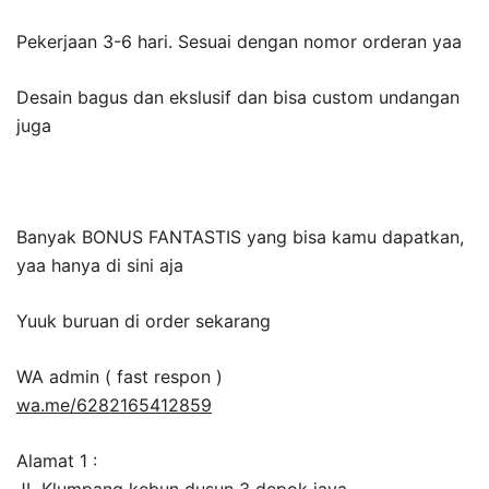
Pekerjaan 3-6 hari. Sesuai dengan nomor orderan yaa
Desain bagus dan ekslusif dan bisa custom undangan
juga
Banyak BONUS FANTASTIS yang bisa kamu dapatkan,
yaa hanya di sini aja
Yuuk buruan di order sekarang
WA admin ( fast respon )
wa.me/6282165412859
Alamat 1 :
JL Klumpang kebun dusun 3 depok jaya