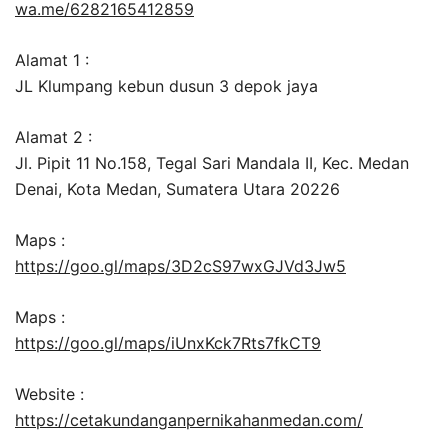
wa.me/6282165412859
Alamat 1 :
JL Klumpang kebun dusun 3 depok jaya
Alamat 2 :
Jl. Pipit 11 No.158, Tegal Sari Mandala II, Kec. Medan
Denai, Kota Medan, Sumatera Utara 20226
Maps :
https://goo.gl/maps/3D2cS97wxGJVd3Jw5
Maps :
https://goo.gl/maps/iUnxKck7Rts7fkCT9
Website :
https://cetakundanganpernikahanmedan.com/