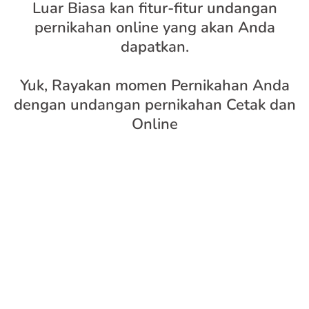
Luar Biasa kan fitur-fitur undangan
pernikahan online yang akan Anda
dapatkan.
Yuk, Rayakan momen Pernikahan Anda
dengan undangan pernikahan Cetak dan
Online