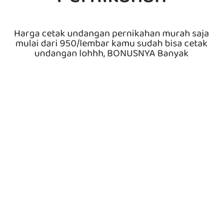
Harga cetak undangan pernikahan murah saja
mulai dari 950/lembar kamu sudah bisa cetak
undangan lohhh, BONUSNYA Banyak