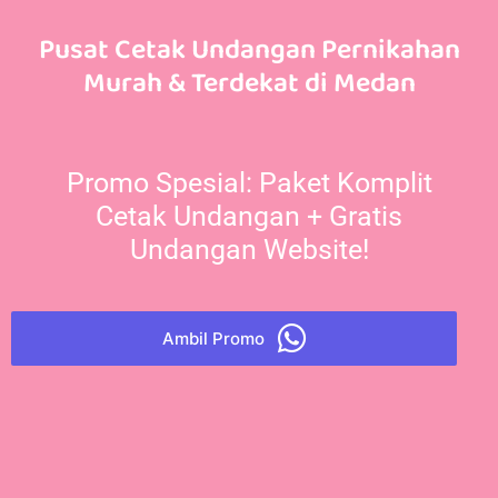
Pusat Cetak Undangan Pernikahan
Murah & Terdekat di Medan
Promo Spesial: Paket Komplit
Cetak Undangan + Gratis
Undangan Website!
Ambil Promo