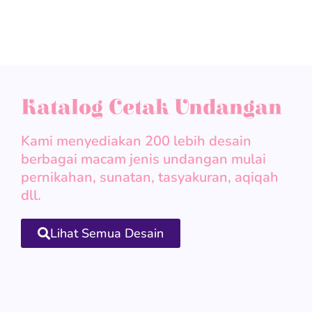
Katalog Cetak Undangan
Kami menyediakan 200 lebih desain
berbagai macam jenis undangan mulai
pernikahan, sunatan, tasyakuran, aqiqah
dll.
Lihat Semua Desain