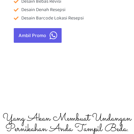
Desain Bebas Revisi
Desain Denah Resepsi
Desain Barcode Lokasi Resepsi
Ambil Promo
Dapatkan Fitur-Fitur
Menarik
Yang Akan Membuat Undangan
Pernikahan Anda Tampil Beda.