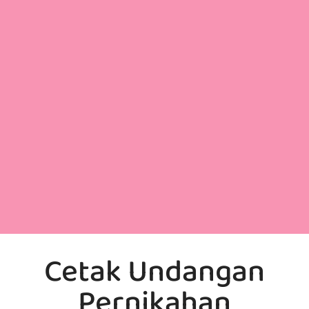
Cetak Undangan
Pernikahan