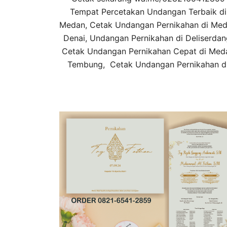
Tempat Percetakan Undangan Terbaik di
Medan, Cetak Undangan Pernikahan di Me
Denai, Undangan Pernikahan di Deliserdan
Cetak Undangan Pernikahan Cepat di Med
Tembung, Cetak Undangan Pernikahan d