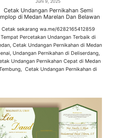
Juni 9, 2025
Cetak Undangan Pernikahan Semi
mplop di Medan Marelan Dan Belawan
Cetak sekarang wa.me/6282165412859
Tempat Percetakan Undangan Terbaik di
dan, Cetak Undangan Pernikahan di Medan
enai, Undangan Pernikahan di Deliserdang,
etak Undangan Pernikahan Cepat di Medan
Tembung, Cetak Undangan Pernikahan di