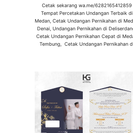
Cetak sekarang wa.me/6282165412859
Tempat Percetakan Undangan Terbaik di
Medan, Cetak Undangan Pernikahan di Me
Denai, Undangan Pernikahan di Deliserdan
Cetak Undangan Pernikahan Cepat di Med
Tembung, Cetak Undangan Pernikahan d