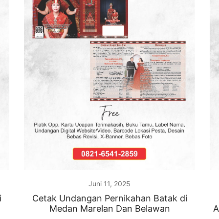
Juni 11, 2025
i
Cetak Undangan Pernikahan Batak di
Medan Marelan Dan Belawan
A