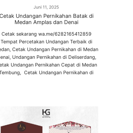
Juni 11, 2025
Cetak Undangan Pernikahan Batak di
Medan Amplas dan Denai
Cetak sekarang wa.me/6282165412859
Tempat Percetakan Undangan Terbaik di
dan, Cetak Undangan Pernikahan di Medan
enai, Undangan Pernikahan di Deliserdang,
etak Undangan Pernikahan Cepat di Medan
Tembung, Cetak Undangan Pernikahan di