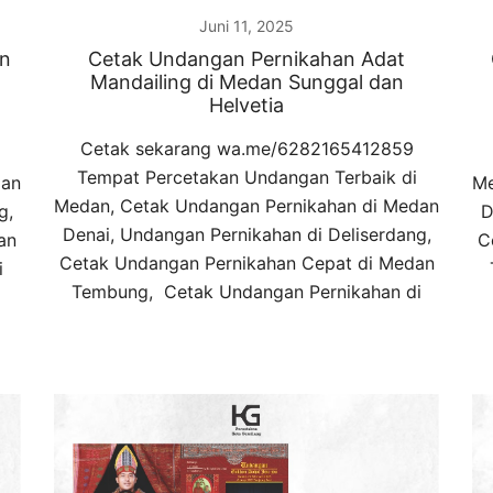
Juni 11, 2025
n
Cetak Undangan Pernikahan Adat
Mandailing di Medan Sunggal dan
Helvetia
Cetak sekarang wa.me/6282165412859
Tempat Percetakan Undangan Terbaik di
dan
Me
Medan, Cetak Undangan Pernikahan di Medan
g,
D
Denai, Undangan Pernikahan di Deliserdang,
an
C
Cetak Undangan Pernikahan Cepat di Medan
i
Tembung, Cetak Undangan Pernikahan di