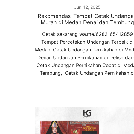
Juni 12, 2025
Rekomendasi Tempat Cetak Undanga
Murah di Medan Denai dan Tembung
Cetak sekarang wa.me/6282165412859
Tempat Percetakan Undangan Terbaik di
Medan, Cetak Undangan Pernikahan di Me
Denai, Undangan Pernikahan di Deliserdan
Cetak Undangan Pernikahan Cepat di Med
Tembung, Cetak Undangan Pernikahan d