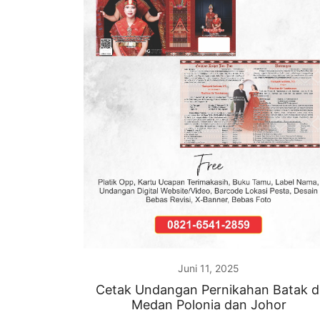
Juni 11, 2025
Cetak Undangan Pernikahan Batak d
Medan Polonia dan Johor