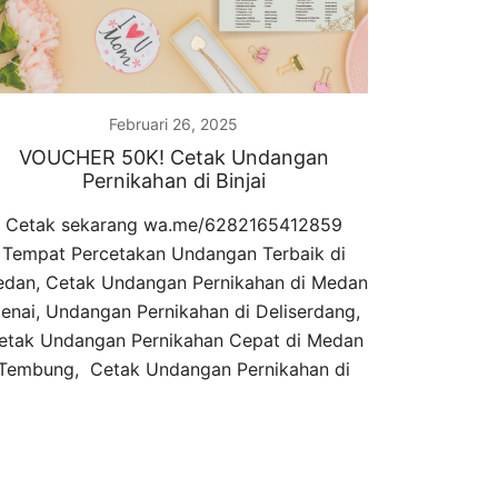
Februari 26, 2025
VOUCHER 50K! Cetak Undangan
Pernikahan di Binjai
Cetak sekarang wa.me/6282165412859
Tempat Percetakan Undangan Terbaik di
dan, Cetak Undangan Pernikahan di Medan
enai, Undangan Pernikahan di Deliserdang,
etak Undangan Pernikahan Cepat di Medan
Tembung, Cetak Undangan Pernikahan di