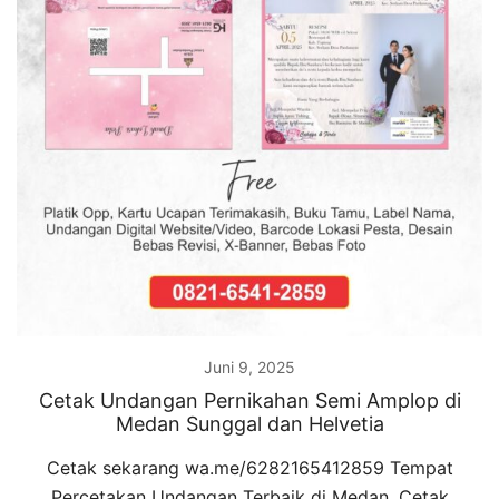
Juni 9, 2025
Cetak Undangan Pernikahan Semi Amplop di
Medan Sunggal dan Helvetia
Cetak sekarang wa.me/6282165412859 Tempat
Percetakan Undangan Terbaik di Medan, Cetak