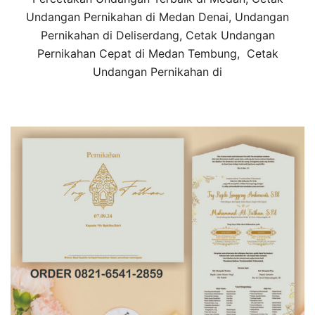
Undangan Pernikahan di Medan Denai, Undangan
Pernikahan di Deliserdang, Cetak Undangan
Pernikahan Cepat di Medan Tembung, Cetak
Undangan Pernikahan di