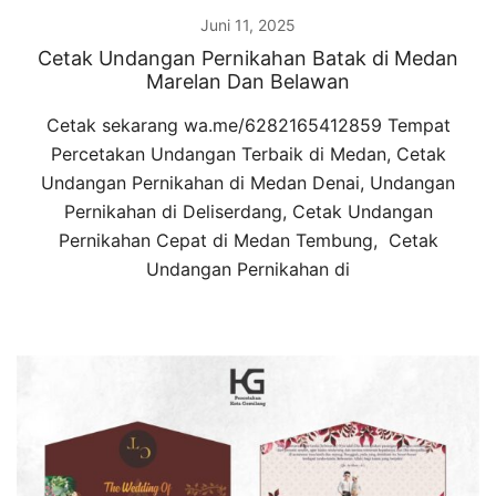
Juni 11, 2025
Cetak Undangan Pernikahan Batak di Medan
Marelan Dan Belawan
Cetak sekarang wa.me/6282165412859 Tempat
Percetakan Undangan Terbaik di Medan, Cetak
Undangan Pernikahan di Medan Denai, Undangan
Pernikahan di Deliserdang, Cetak Undangan
Pernikahan Cepat di Medan Tembung, Cetak
Undangan Pernikahan di