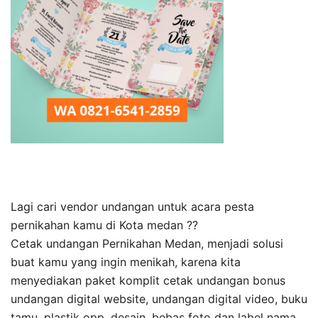
Lagi cari vendor undangan untuk acara pesta
pernikahan kamu di Kota medan ??
Cetak undangan Pernikahan Medan, menjadi solusi
buat kamu yang ingin menikah, karena kita
menyediakan paket komplit cetak undangan bonus
undangan digital website, undangan digital video, buku
tamu, plastik opp, desain, bebas foto dan label nama.