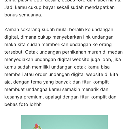
Jadi kamu cukup bayar sekali sudah mendapatkan
bonus semuanya.
Zaman sekarang sudah mulai beralih ke undangan
digital, dimana cukup menyebarkan link undangan
maka kita sudah memberikan undangan ke orang
tersebut. Cetak undangan pernikahan murah di medan
menyediakan undangan digital website juga looh, jika
kamu sudah memiliki undangan cetak kamu bisa
membeli atau order undangan digital website di kita
aja, dengan tema yang banyak dan fitur komplit
membuat undangna kamu semakin menarik dan
kesanya premium, apalagi dengan fitur komplit dan
bebas foto lohhh.