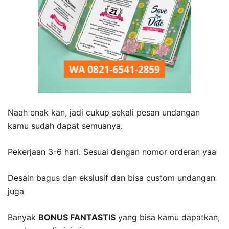
Naah enak kan, jadi cukup sekali pesan undangan
kamu sudah dapat semuanya.
Pekerjaan 3-6 hari. Sesuai dengan nomor orderan yaa
Desain bagus dan ekslusif dan bisa custom undangan
juga
Banyak
BONUS FANTASTIS
yang bisa kamu dapatkan,