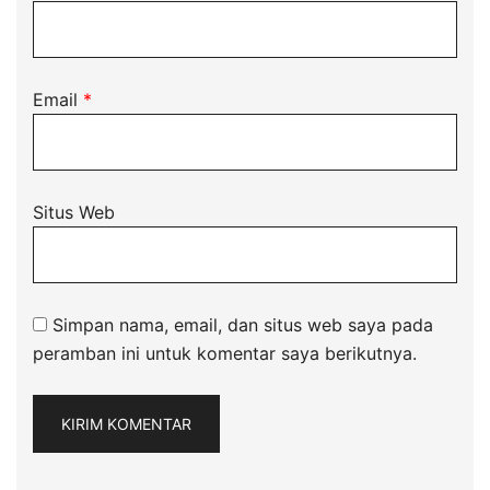
Email
*
Situs Web
Simpan nama, email, dan situs web saya pada
peramban ini untuk komentar saya berikutnya.