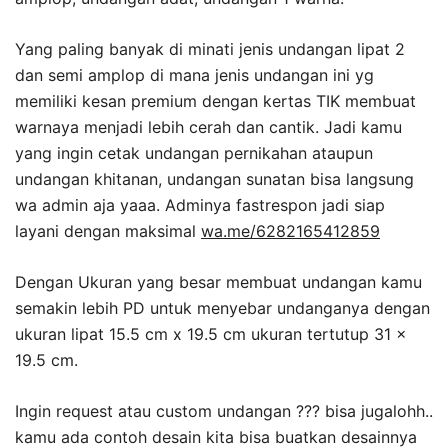
Yang paling banyak di minati jenis undangan lipat 2
dan semi amplop di mana jenis undangan ini yg
memiliki kesan premium dengan kertas TIK membuat
warnaya menjadi lebih cerah dan cantik. Jadi kamu
yang ingin cetak undangan pernikahan ataupun
undangan khitanan, undangan sunatan bisa langsung
wa admin aja yaaa. Adminya fastrespon jadi siap
layani dengan maksimal
wa.me/6282165412859
Dengan Ukuran yang besar membuat undangan kamu
semakin lebih PD untuk menyebar undanganya dengan
ukuran lipat 15.5 cm x 19.5 cm ukuran tertutup 31 x
19.5 cm.
Ingin request atau custom undangan ??? bisa jugalohh..
kamu ada contoh desain kita bisa buatkan desainnya