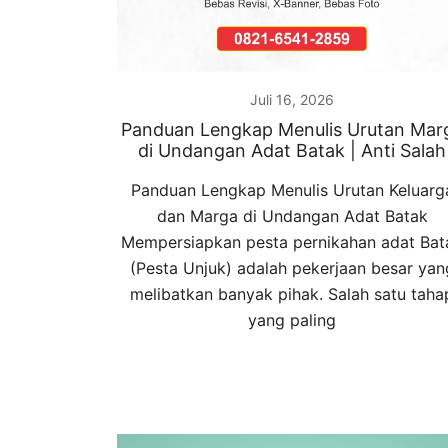
Juli 16, 2026
Panduan Lengkap Menulis Urutan Mar
di Undangan Adat Batak | Anti Salah
Panduan Lengkap Menulis Urutan Keluarg
dan Marga di Undangan Adat Batak
Mempersiapkan pesta pernikahan adat Bat
(Pesta Unjuk) adalah pekerjaan besar yan
melibatkan banyak pihak. Salah satu taha
yang paling