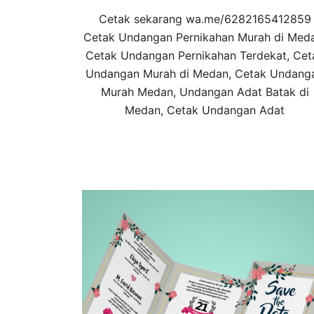
Cetak sekarang wa.me/6282165412859
Cetak Undangan Pernikahan Murah di Med
Cetak Undangan Pernikahan Terdekat, Cet
Undangan Murah di Medan, Cetak Undang
Murah Medan, Undangan Adat Batak di
Medan, Cetak Undangan Adat