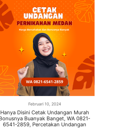
Februari 10, 2024
Hanya Disini Cetak Undangan Murah
Bonusnya Buanyak Banget, WA 0821-
6541-2859, Percetakan Undangan