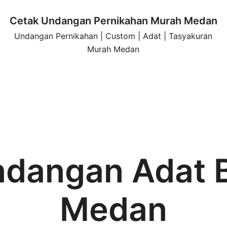
Cetak Undangan Pernikahan Murah Medan
Undangan Pernikahan | Custom | Adat | Tasyakuran
Murah Medan
dangan Adat B
Medan