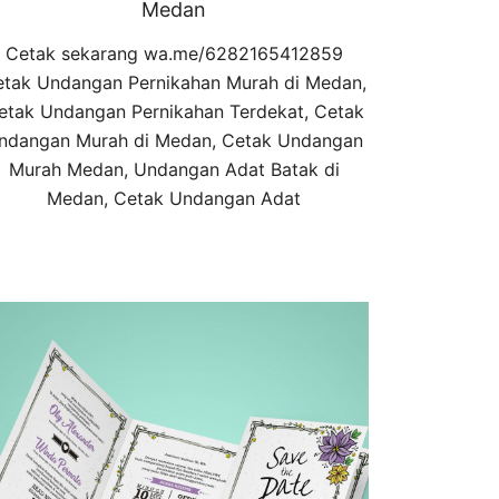
Medan
Cetak sekarang wa.me/6282165412859
tak Undangan Pernikahan Murah di Medan,
etak Undangan Pernikahan Terdekat, Cetak
ndangan Murah di Medan, Cetak Undangan
Murah Medan, Undangan Adat Batak di
Medan, Cetak Undangan Adat