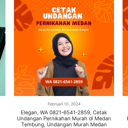
Februari 10, 2024
k
Elegan, WA 0821-6541-2859, Cetak
Undangan Pernikahan Murah di Medan
Tembung, Undangan Murah Medan