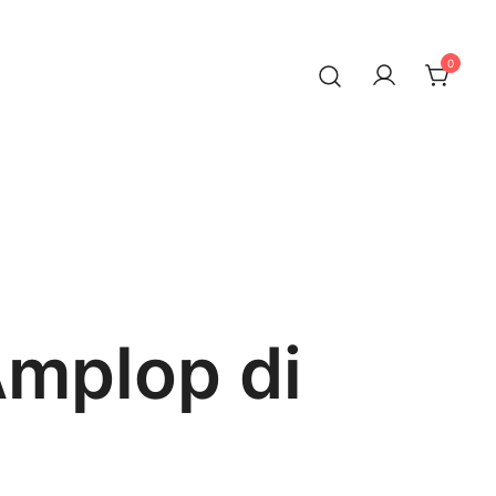
0
mplop di