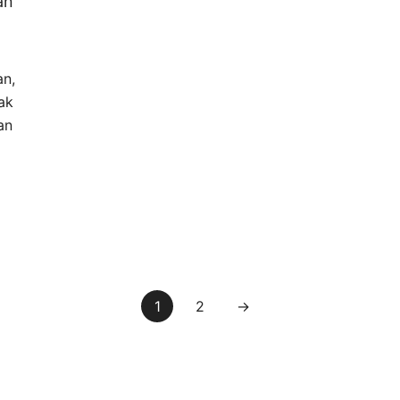
an
an,
ak
an
1
2
→