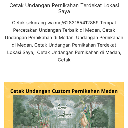
Cetak Undangan Pernikahan Terdekat Lokasi
Saya
Cetak sekarang wa.me/6282165412859 Tempat
Percetakan Undangan Terbaik di Medan, Cetak
Undangan Pernikahan di Medan, Undangan Pernikahan
di Medan, Cetak Undangan Pernikahan Terdekat
Lokasi Saya, Cetak Undangan Pernikahan di Medan,
Cetak