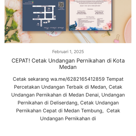
Februari 1, 2025
CEPAT! Cetak Undangan Pernikahan di Kota
Medan
Cetak sekarang wa.me/6282165412859 Tempat
Percetakan Undangan Terbaik di Medan, Cetak
Undangan Pernikahan di Medan Denai, Undangan
Pernikahan di Deliserdang, Cetak Undangan
Pernikahan Cepat di Medan Tembung, Cetak
Undangan Pernikahan di