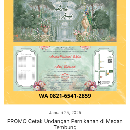
Januari 25, 2025
PROMO Cetak Undangan Pernikahan di Medan
Tembung