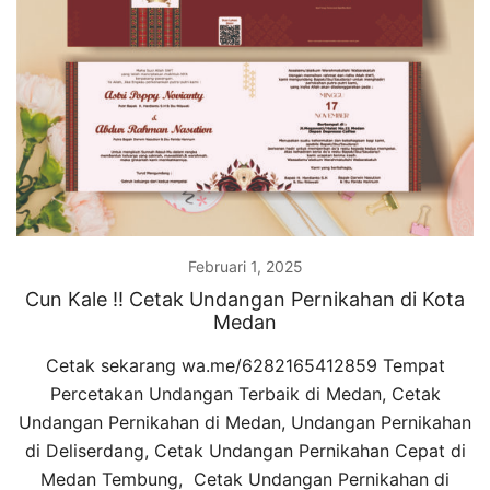
Februari 1, 2025
Cun Kale !! Cetak Undangan Pernikahan di Kota
Medan
Cetak sekarang wa.me/6282165412859 Tempat
Percetakan Undangan Terbaik di Medan, Cetak
Undangan Pernikahan di Medan, Undangan Pernikahan
di Deliserdang, Cetak Undangan Pernikahan Cepat di
Medan Tembung, Cetak Undangan Pernikahan di