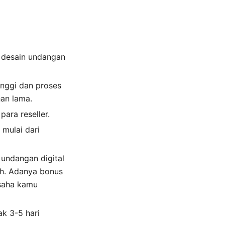
desain undangan
nggi dan proses
an lama.
ara reseller.
mulai dari
undangan digital
sih. Adanya bonus
saha kamu
ak 3-5 hari