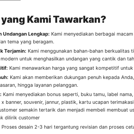
a yang Kami Tawarkan?
in Undangan Lengkap:
Kami menyediakan berbagai macam 
dan tema yang beragam.
uk Terjamin:
Kami menggunakan bahan-bahan berkualitas ti
 modern untuk menghasilkan undangan yang cantik dan tah
tif:
Kami menawarkan harga yang sangat kompetitif untuk p
nuh:
Kami akan memberikan dukungan penuh kepada Anda, 
asaran, hingga layanan pelanggan.
:
Kami menyediakan bonus seperti, buku tamu, label nama, 
 x banner, souvenir, jannur, plastik, kartu ucapan terimaka
ustomer semakin tertarik dan menjadi membeli membuat u
 dilirik customer
Proses desain 2-3 hari tergantung revisian dan proses cet