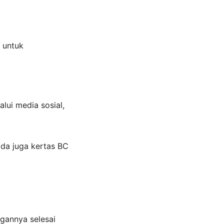
 untuk
ui media sosial,
ada juga kertas BC
gannya selesai