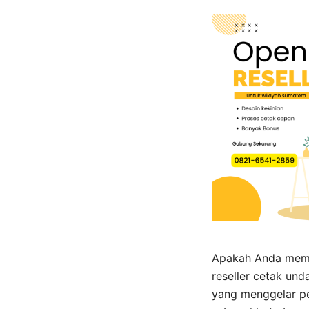
Apakah Anda memil
reseller cetak un
yang menggelar pe