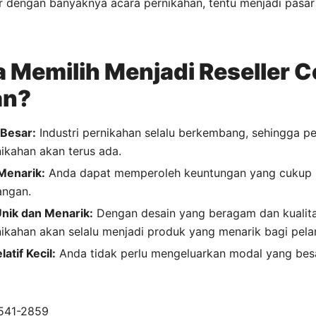
r dengan banyaknya acara pernikahan, tentu menjadi pasar
Memilih Menjadi Reseller C
an?
 Besar:
Industri pernikahan selalu berkembang, sehingga p
ikahan akan terus ada.
 Menarik:
Anda dapat memperoleh keuntungan yang cukup b
angan.
nik dan Menarik:
Dengan desain yang beragam dan kualita
ikahan akan selalu menjadi produk yang menarik bagi pela
atif Kecil:
Anda tidak perlu mengeluarkan modal yang bes
541-2859