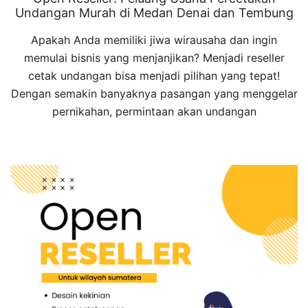
Undangan Murah di Medan Denai dan Tembung
Apakah Anda memiliki jiwa wirausaha dan ingin
memulai bisnis yang menjanjikan? Menjadi reseller
cetak undangan bisa menjadi pilihan yang tepat!
Dengan semakin banyaknya pasangan yang menggelar
pernikahan, permintaan akan undangan