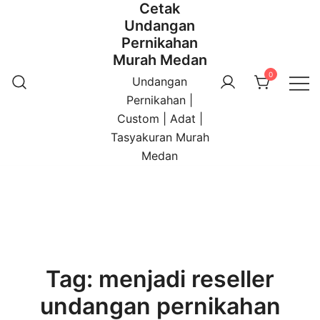
Cetak
Undangan
Pernikahan
Murah Medan
0
Undangan
Pernikahan |
Custom | Adat |
Tasyakuran Murah
Medan
Tag:
menjadi reseller
undangan pernikahan