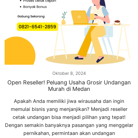
Oktober 8, 2024
Open Reseller! Peluang Usaha Grosir Undangan
Murah di Medan
Apakah Anda memiliki jiwa wirausaha dan ingin
memulai bisnis yang menjanjikan? Menjadi reseller
cetak undangan bisa menjadi pilihan yang tepat!
Dengan semakin banyaknya pasangan yang menggelar
pernikahan, permintaan akan undangan