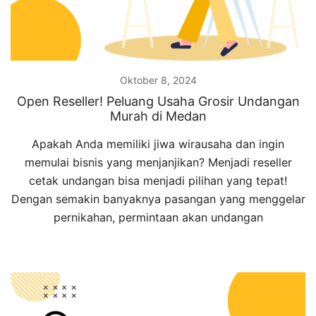
Oktober 8, 2024
Open Reseller! Peluang Usaha Grosir Undangan
Murah di Medan
Apakah Anda memiliki jiwa wirausaha dan ingin
memulai bisnis yang menjanjikan? Menjadi reseller
cetak undangan bisa menjadi pilihan yang tepat!
Dengan semakin banyaknya pasangan yang menggelar
pernikahan, permintaan akan undangan