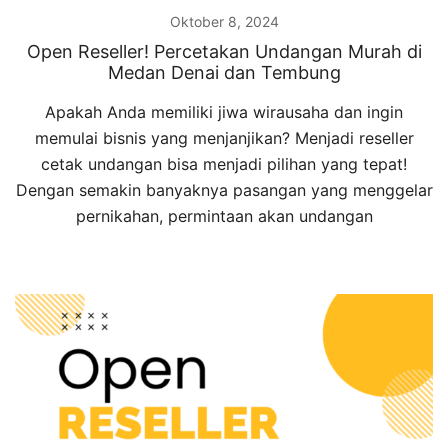
Oktober 8, 2024
Open Reseller! Percetakan Undangan Murah di
Medan Denai dan Tembung
Apakah Anda memiliki jiwa wirausaha dan ingin
memulai bisnis yang menjanjikan? Menjadi reseller
cetak undangan bisa menjadi pilihan yang tepat!
Dengan semakin banyaknya pasangan yang menggelar
pernikahan, permintaan akan undangan