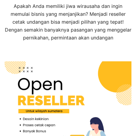
Apakah Anda memiliki jiwa wirausaha dan ingin
memulai bisnis yang menjanjikan? Menjadi reseller
cetak undangan bisa menjadi pilihan yang tepat!
Dengan semakin banyaknya pasangan yang menggelar
pernikahan, permintaan akan undangan