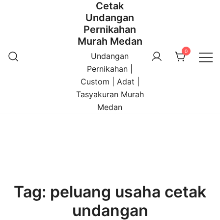
Cetak
Undangan
Pernikahan
Murah Medan
0
Undangan
Pernikahan |
Custom | Adat |
Tasyakuran Murah
Medan
Tag:
peluang usaha cetak
undangan