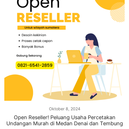
Oktober 8, 2024
Open Reseller! Peluang Usaha Percetakan
Undangan Murah di Medan Denai dan Tembung