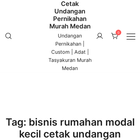
Cetak
Undangan
Pernikahan
Murah Medan
0
Undangan
Pernikahan |
Custom | Adat |
Tasyakuran Murah
Medan
Tag:
bisnis rumahan modal
kecil cetak undangan