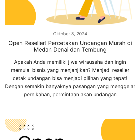
Oktober 8, 2024
Open Reseller! Percetakan Undangan Murah di
Medan Denai dan Tembung
Apakah Anda memiliki jiwa wirausaha dan ingin
memulai bisnis yang menjanjikan? Menjadi reseller
cetak undangan bisa menjadi pilihan yang tepat!
Dengan semakin banyaknya pasangan yang menggelar
pernikahan, permintaan akan undangan