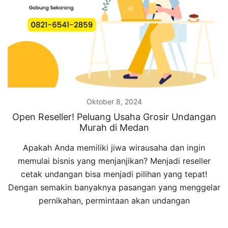
Oktober 8, 2024
Open Reseller! Peluang Usaha Grosir Undangan
Murah di Medan
Apakah Anda memiliki jiwa wirausaha dan ingin
memulai bisnis yang menjanjikan? Menjadi reseller
cetak undangan bisa menjadi pilihan yang tepat!
Dengan semakin banyaknya pasangan yang menggelar
pernikahan, permintaan akan undangan