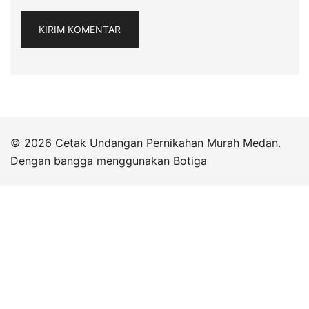
© 2026 Cetak Undangan Pernikahan Murah Medan.
Dengan bangga menggunakan
Botiga