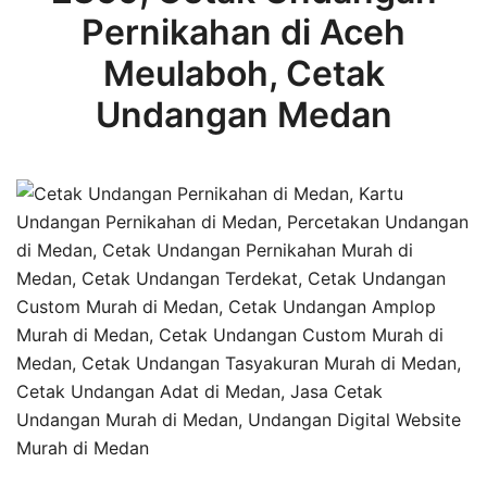
Pernikahan di Aceh
Meulaboh, Cetak
Undangan Medan