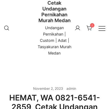
Cetak
Undangan
Pernikahan
Murah Medan
0
Undangan
Pernikahan |
Custom | Adat |
Tasyakuran Murah
Medan
November 2, 2023
admin
HEMAT, WA 0821-6541-
2859, Cetak Undangan