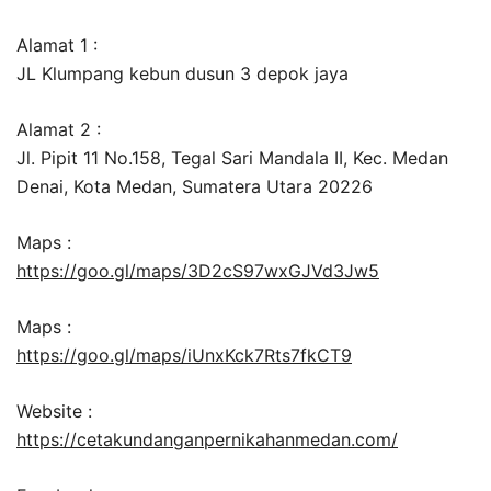
Alamat 1 :
JL Klumpang kebun dusun 3 depok jaya
Alamat 2 :
Jl. Pipit 11 No.158, Tegal Sari Mandala II, Kec. Medan
Denai, Kota Medan, Sumatera Utara 20226
Maps :
https://goo.gl/maps/3D2cS97wxGJVd3Jw5
Maps :
https://goo.gl/maps/iUnxKck7Rts7fkCT9
Website :
https://cetakundanganpernikahanmedan.com/