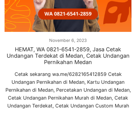
November 6, 2023
HEMAT, WA 0821-6541-2859, Jasa Cetak
Undangan Terdekat di Medan, Cetak Undangan
Pernikahan Medan
Cetak sekarang wa.me/6282165412859 Cetak
Undangan Pernikahan di Medan, Kartu Undangan
Pernikahan di Medan, Percetakan Undangan di Medan,
Cetak Undangan Pernikahan Murah di Medan, Cetak
Undangan Terdekat, Cetak Undangan Custom Murah