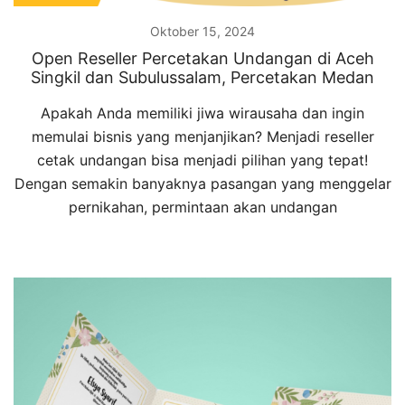
Oktober 15, 2024
Open Reseller Percetakan Undangan di Aceh
Singkil dan Subulussalam, Percetakan Medan
Apakah Anda memiliki jiwa wirausaha dan ingin
memulai bisnis yang menjanjikan? Menjadi reseller
cetak undangan bisa menjadi pilihan yang tepat!
Dengan semakin banyaknya pasangan yang menggelar
pernikahan, permintaan akan undangan