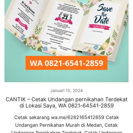
Januari 15, 2024
CANTIK – Cetak Undangan pernikahan Terdekat
di Lokasi Saya, WA 0821-64541-2859
Cetak sekarang wa.me/6282165412859 Cetak
Undangan Pernikahan Murah di Medan, Cetak
Undangan Pernikahan Terdekat, Cetak Undangan