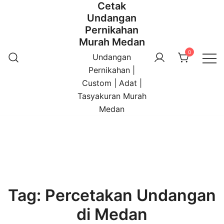
Cetak
Undangan
Pernikahan
Murah Medan
0
Undangan
Pernikahan |
Custom | Adat |
Tasyakuran Murah
Medan
Tag:
Percetakan Undangan
di Medan