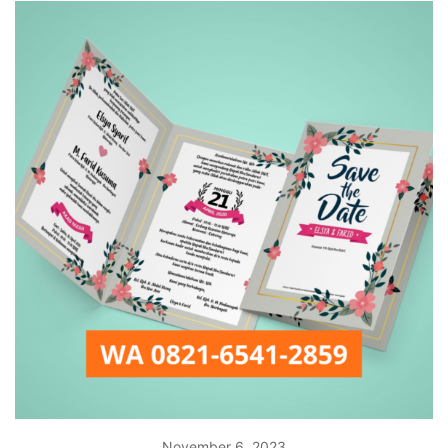
November 6, 2023