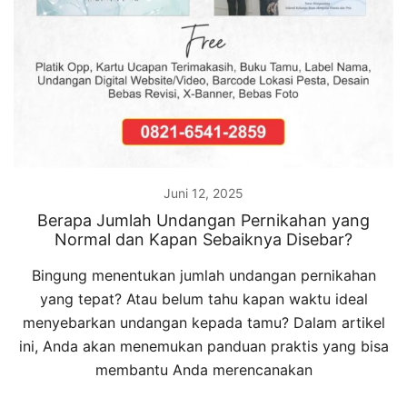
Juni 12, 2025
Berapa Jumlah Undangan Pernikahan yang
Normal dan Kapan Sebaiknya Disebar?
Bingung menentukan jumlah undangan pernikahan
yang tepat? Atau belum tahu kapan waktu ideal
menyebarkan undangan kepada tamu? Dalam artikel
ini, Anda akan menemukan panduan praktis yang bisa
membantu Anda merencanakan