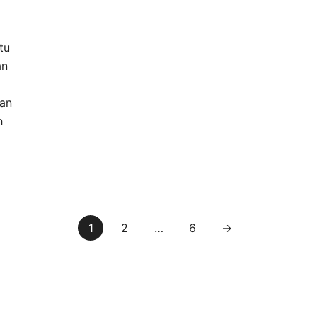
tu
an
gan
h
1
2
…
6
→