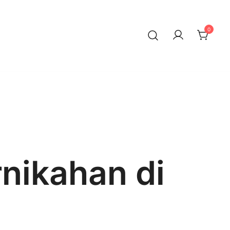
0
nikahan di