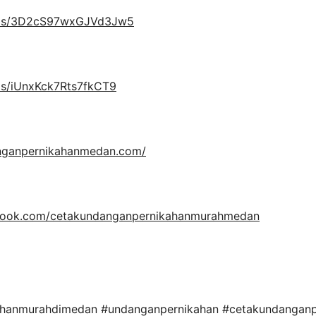
maps/3D2cS97wxGJVd3Jw5
ps/iUnxKck7Rts7fkCT9
anganpernikahanmedan.com/
book.com/cetakundanganpernikahanmurahmedan
hanmurahdimedan #undanganpernikahan #cetakundanganp