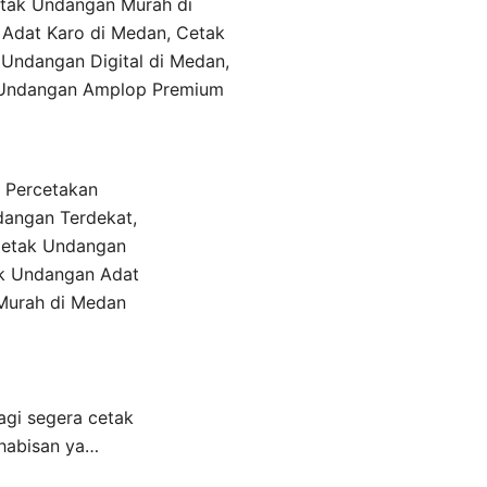
 Percetakan
angan Terdekat,
Cetak Undangan
k Undangan Adat
Murah di Medan
agi segera cetak
ehabisan ya…