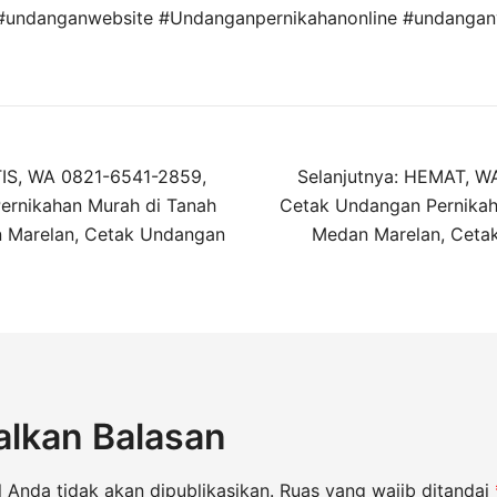
 #undanganwebsite #Undanganpernikahanonline #undanga
IS, WA 0821-6541-2859,
Selanjutnya:
HEMAT, WA
ernikahan Murah di Tanah
Cetak Undangan Pernikah
 Marelan, Cetak Undangan
Medan Marelan, Cet
alkan Balasan
 Anda tidak akan dipublikasikan.
Ruas yang wajib ditandai