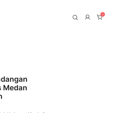
0
ndangan
s Medan
n