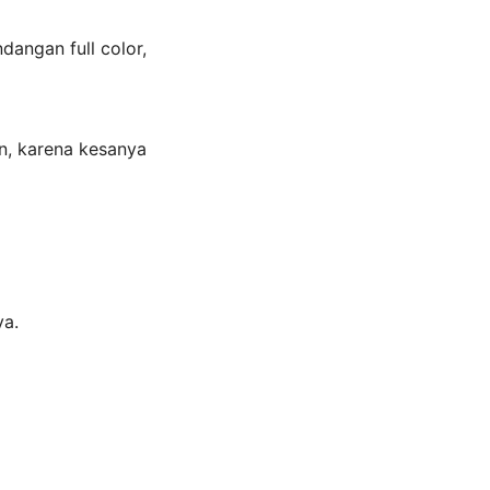
angan full color,
n, karena kesanya
ya.