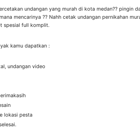
percetakan undangan yang murah di kota medan?? pingin d
i mana mencarinya ?? Nahh cetak undangan pernikahan mu
spesial full komplit.
nyak kamu dapatkan :
tal, undangan video
terimakasih
esain
e lokasi pesta
selesai.