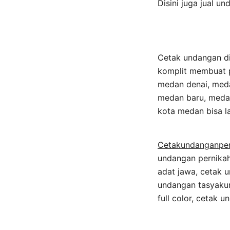
Disini juga jual u
Cetak undangan di
komplit membuat p
medan denai, med
medan baru, medan
kota medan bisa l
Cetakundanganpe
undangan pernikah
adat jawa, cetak 
undangan tasyakur
full color, cetak