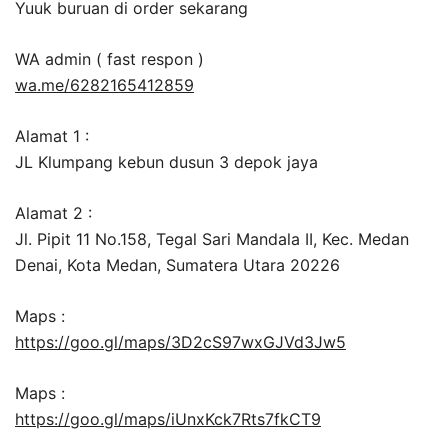
Yuuk buruan di order sekarang
WA admin ( fast respon )
wa.me/6282165412859
Alamat 1 :
JL Klumpang kebun dusun 3 depok jaya
Alamat 2 :
Jl. Pipit 11 No.158, Tegal Sari Mandala II, Kec. Medan
Denai, Kota Medan, Sumatera Utara 20226
Maps :
https://goo.gl/maps/3D2cS97wxGJVd3Jw5
Maps :
https://goo.gl/maps/iUnxKck7Rts7fkCT9