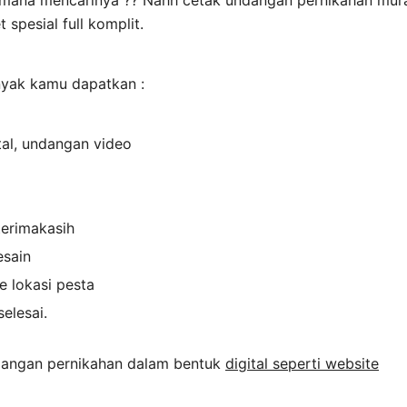
i mana mencarinya ?? Nahh cetak undangan pernikahan mu
spesial full komplit.
nyak kamu dapatkan :
tal, undangan video
terimakasih
esain
e lokasi pesta
selesai.
undangan pernikahan dalam bentuk
digital seperti website