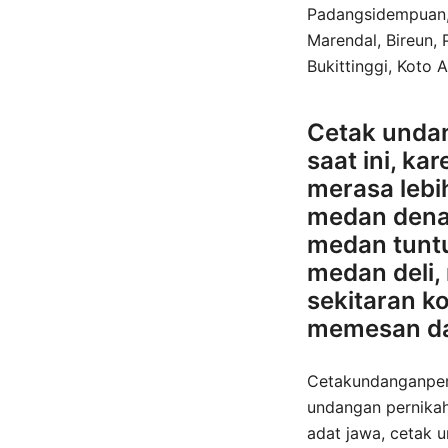
Padangsidempuan, S
Marendal, Bireun,
Bukittinggi, Koto 
Cetak undan
saat ini, k
merasa lebi
medan dena
medan tunt
medan deli,
sekitaran k
memesan dan
Cetakundanganpern
undangan pernikah
adat jawa, cetak 