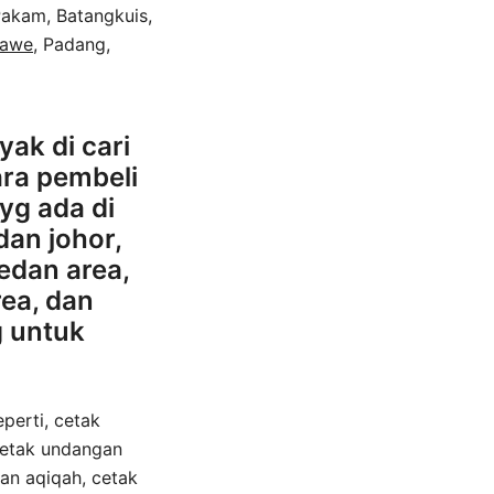
Pakam, Batangkuis,
mawe
, Padang,
ak di cari
ara pembeli
yg ada di
an johor,
edan area,
ea, dan
g untuk
erti, cetak
cetak undangan
an aqiqah, cetak