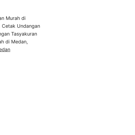
an Murah di
, Cetak Undangan
ngan Tasyakuran
h di Medan,
edan