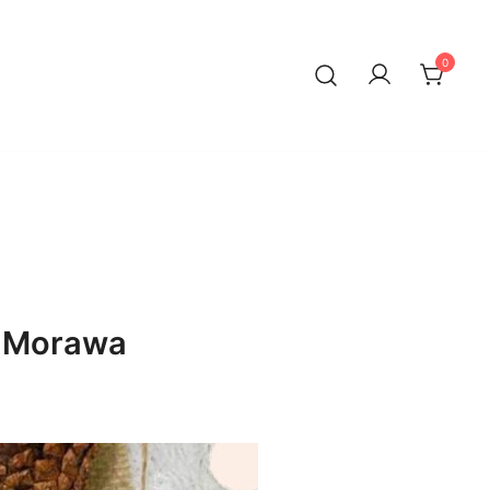
0
g Morawa