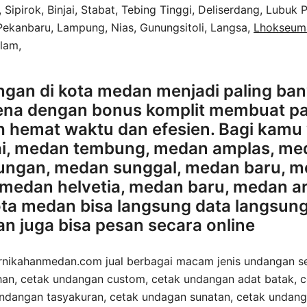
ipirok, Binjai, Stabat, Tebing Tinggi, Deliserdang, Lubuk 
 Pekanbaru, Lampung, Nias, Gunungsitoli, Langsa,
Lhokseu
Alam,
gan di kota medan menjadi paling bany
arena dengan bonus komplit membuat p
h hemat waktu dan efesien. Bagi kamu 
i, medan tembung, medan amplas, med
ungan, medan sunggal, medan baru, m
 medan helvetia, medan baru, medan ar
ota medan bisa langsung data langsun
 juga bisa pesan secara online
ikahanmedan.com jual berbagai macam jenis undangan sep
an, cetak undangan custom, cetak undangan adat batak, 
undangan tasyakuran, cetak undagan sunatan, cetak undang