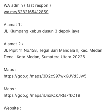
WA admin ( fast respon )
wa.me/6282165412859
Alamat 1 :
JL Klumpang kebun dusun 3 depok jaya
Alamat 2 :
Jl. Pipit 11 No.158, Tegal Sari Mandala II, Kec. Medan
Denai, Kota Medan, Sumatera Utara 20226
Maps :
https://goo.gl/maps/3D2cS97wxGJVd3Jw5
Maps :
https://goo.gl/maps/iUnxKck7Rts7fkCT9
Website :