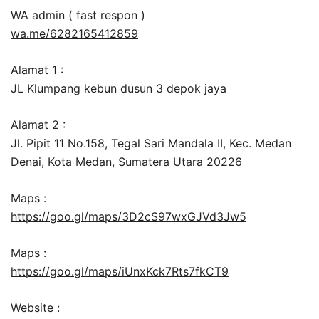
WA admin ( fast respon )
wa.me/6282165412859
Alamat 1 :
JL Klumpang kebun dusun 3 depok jaya
Alamat 2 :
Jl. Pipit 11 No.158, Tegal Sari Mandala II, Kec. Medan
Denai, Kota Medan, Sumatera Utara 20226
Maps :
https://goo.gl/maps/3D2cS97wxGJVd3Jw5
Maps :
https://goo.gl/maps/iUnxKck7Rts7fkCT9
Website :