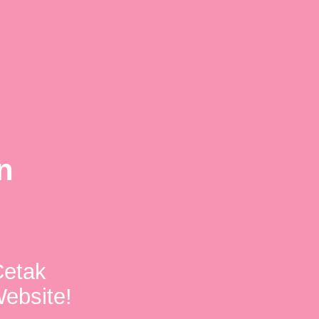
n
Cetak
ebsite!