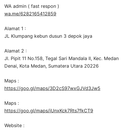
WA admin ( fast respon )
wa.me/6282165412859
Alamat 1 :
JL Klumpang kebun dusun 3 depok jaya
Alamat 2 :
Jl. Pipit 11 No.158, Tegal Sari Mandala II, Kec. Medan
Denai, Kota Medan, Sumatera Utara 20226
Maps :
https://goo.gl/maps/3D2cS97wxGJVd3Jw5
Maps :
https://goo.gl/maps/iUnxKck7Rts7fkCT9
Website :