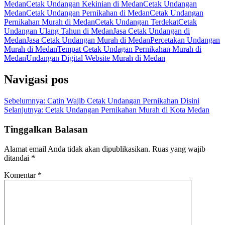
Medan
Cetak Undangan Kekinian di Medan
Cetak Undangan
Medan
Cetak Undangan Pernikahan di Medan
Cetak Undangan
Pernikahan Murah di Medan
Cetak Undangan Terdekat
Cetak
Undangan Ulang Tahun di Medan
Jasa Cetak Undangan di
Medan
Jasa Cetak Undangan Murah di Medan
Percetakan Undangan
Murah di Medan
Tempat Cetak Undagan Pernikahan Murah di
Medan
Undangan Digital Website Murah di Medan
Navigasi pos
Sebelumnya:
Catin Wajib Cetak Undangan Pernikahan Disini
Selanjutnya:
Cetak Undangan Pernikahan Murah di Kota Medan
Tinggalkan Balasan
Alamat email Anda tidak akan dipublikasikan.
Ruas yang wajib
ditandai
*
Komentar
*