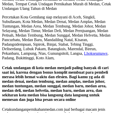
Percetakan Kota Gemilang siap melayani di Aceh, Singkil,
Subullasam, Kota Medan, Medan Denai, Medan Amplas, Medan
Tuntungan, Medan Area, Medan Tembung, Medan Johor, Medan
Selayang, Medan Timur, Medan Deli, Medan Pernjuangan, Medan
Petisah, Medan Tembung, Medan Sunggal, Medan Helvetia, Medan
Pancurbatu, Medan Baru, Mandaililng Natal, Kisaran,
Padangsidempuan, Sipirok, Binjai, Stabat, Tebing Tinggi,
Deliserdang, Lubuk Pakam, Batangkuis, Marendal, Bireun,
Pekanbaru, Lampung, Nias, Gunungsitoli, Langsa,
Lhokseumawe
,
Padang, Bukittinggi, Koto Alam,
Cetak undangan di kota medan menjadi paling banyak di cari
saat ini, karena dengan bonus komplit membuat para pembeli
merasa lebih hemat waktu dan efesien. Bagi kamu yg ada di
medan denai, medan tembung, medan amplas, medan johor,
medan tuntungan, medan sunggal, medan baru, medan area,
medan deli, medan helvetia, medan baru, medan area, dan
sekitaran kota medan bisa langsung data langsung untuk
memesan dan juga bisa pesan secara online
Cetakundanganpernikahanmedan.com jual berbagai macam jenis