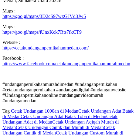
Medan, Sumatera Utara 20226
Maps :
https://goo.gl/maps/3D2cS97wxGJVd3Jw5
Maps :
https://goo.gl/maps/iUnxKck7Rts7fkCT9
Website :
https://cetakundanganpernikahanmedan.com/
Facebook :
https://www.facebook.com/cetakundanganpernikahanmurahmedan
#undanganpernikahanmurahdimedan #undanganpernikahan
#cetakundanganpernikahan #undangandigital #undanganwebsite
#Undanganpernikahanonline #undanganvideomurah
#undanganmedan
Tag
Cetak Undangan 1000an di Medan
Cetak Undangan Adat Batak
di Medan
Cetak Undangan Adat Batak Toba di Medan
Cetak
Undangan Adat di Medan
Cetak Undangan Aqiqah Murah di
Medan
Cetak Undangan Cantik dan Murah di Medan
Cetak
Undangan Cantik di Medan
Cetak Undangan Custom Murah di