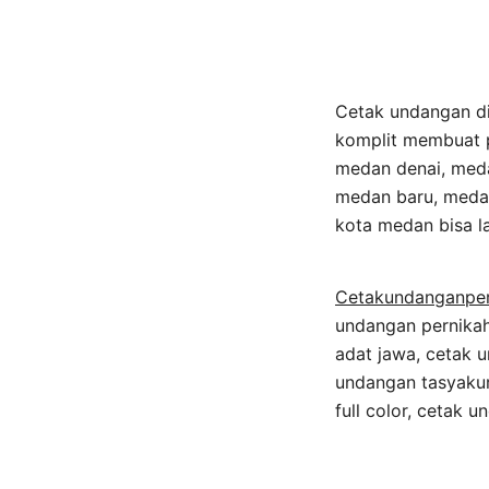
Cetak undangan di
komplit membuat p
medan denai, med
medan baru, medan
kota medan bisa l
Cetakundanganpe
undangan pernikah
adat jawa, cetak 
undangan tasyakur
full color, cetak