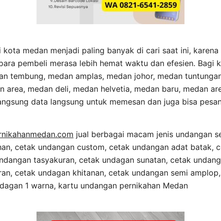
 kota medan menjadi paling banyak di cari saat ini, karen
ara pembeli merasa lebih hemat waktu dan efesien. Bagi 
an tembung, medan amplas, medan johor, medan tuntungan
 area, medan deli, medan helvetia, medan baru, medan are
angsung data langsung untuk memesan dan juga bisa pesan
rnikahanmedan.com
jual berbagai macam jenis undangan se
an, cetak undangan custom, cetak undangan adat batak, 
undangan tasyakuran, cetak undagan sunatan, cetak undang
an, cetak undagan khitanan, cetak undangan semi amplop
 undagan 1 warna, kartu undangan pernikahan Medan