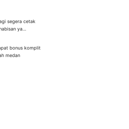
agi segera cetak
ehabisan ya…
apat bonus komplit
rah medan