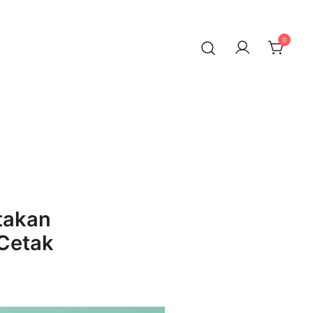
0
takan
Cetak