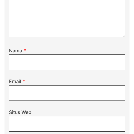
Nama
*
Email
*
Situs Web