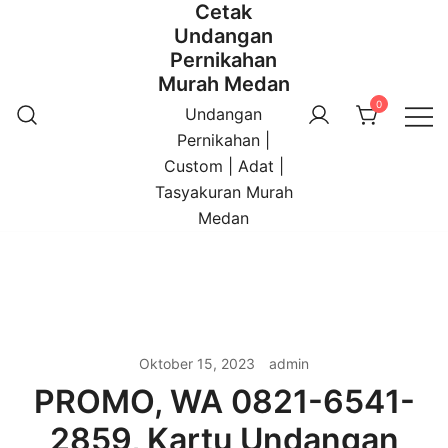
Cetak
Undangan
Pernikahan
Murah Medan
0
Undangan
Pernikahan |
Custom | Adat |
Tasyakuran Murah
Medan
Oktober 15, 2023
admin
PROMO, WA 0821-6541-
2859, Kartu Undangan