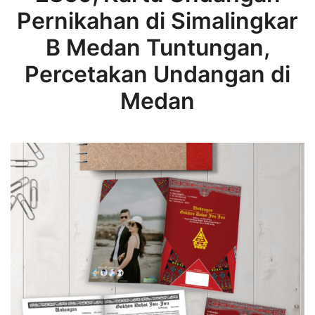
Pernikahan di Simalingkar
B Medan Tuntungan,
Percetakan Undangan di
Medan