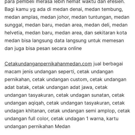
para pembeli merasa lebih hemat waktu dan efesien.
Bagi kamu yg ada di medan denai, medan tembung,
medan amplas, medan johor, medan tuntungan, medan
sunggal, medan baru, medan area, medan deli, medan
helvetia, medan baru, medan area, dan sekitaran kota
medan bisa langsung data langsung untuk memesan
dan juga bisa pesan secara online
Cetakundanganpernikahanmedan.com
jual berbagai
macam jenis undangan seperti, cetak undangan
pernikahan, cetak undangan custom, cetak undangan
adat batak, cetak undangan adat jawa, cetak
undangan tasyakuran, cetak undagan sunatan, cetak
undangan aqiqah, cetak undangan tasyakuran, cetak
undagan khitanan, cetak undangan semi amplop, cetak
undangan full color, cetak undagan 1 warna, kartu
undangan pernikahan Medan