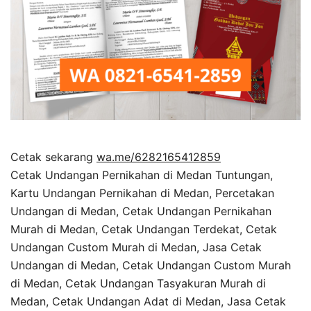
Cetak sekarang
wa.me/6282165412859
Cetak Undangan Pernikahan di Medan Tuntungan,
Kartu Undangan Pernikahan di Medan, Percetakan
Undangan di Medan, Cetak Undangan Pernikahan
Murah di Medan, Cetak Undangan Terdekat, Cetak
Undangan Custom Murah di Medan, Jasa Cetak
Undangan di Medan, Cetak Undangan Custom Murah
di Medan, Cetak Undangan Tasyakuran Murah di
Medan, Cetak Undangan Adat di Medan, Jasa Cetak