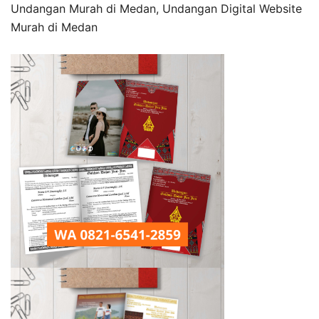
Undangan Murah di Medan, Undangan Digital Website
Murah di Medan