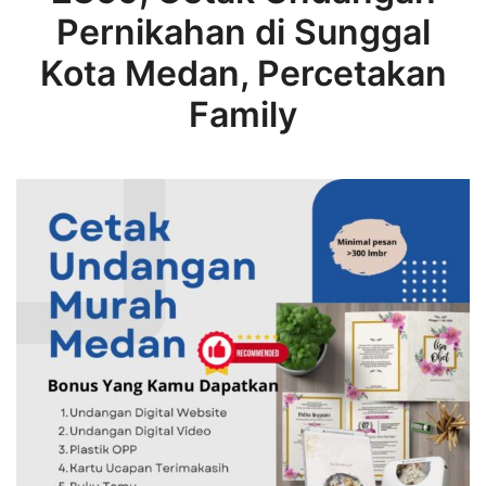
Pernikahan di Sunggal
Kota Medan, Percetakan
Family