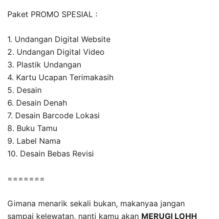
Paket PROMO SPESIAL :
1. Undangan Digital Website
2. Undangan Digital Video
3. Plastik Undangan
4. Kartu Ucapan Terimakasih
5. Desain
6. Desain Denah
7. Desain Barcode Lokasi
8. Buku Tamu
9. Label Nama
10. Desain Bebas Revisi
=======
Gimana menarik sekali bukan, makanyaa jangan
sampai kelewatan, nanti kamu akan
MERUGI LOHH