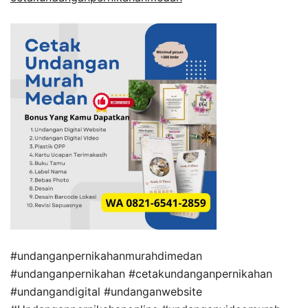
#undanganpernikahanmurahdimedan
#undanganpernikahan #cetakundanganpernikahan
#undangandigital #undanganwebsite