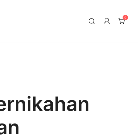
0
ernikahan
an