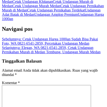
Medan
Cetak Undangan Khitanan
Cetak Undangan Murah di
Medan
Cetak Undangan Murah Medan
Cetak Undangan Pernikahan
Murah di Medan
Cetak Undangan Pernikahan Terdekat
Undangan
Adat Batak di Medan
Undangan Amplop Premium
Undangan Harga
1000an
Navigasi pos
Sebelumnya:
Cetak Undangan Harga 1000an Sudah Bisa Pakai
Foto, WA 0821-6541-2859, Percetakan Undangan Medan
Selanjutnya:
Elegan, WA 0821-6541-2859, Cetak Undangan
Pernikahan Murah di Medan Tembung, Undangan Murah Medan
Tinggalkan Balasan
Alamat email Anda tidak akan dipublikasikan.
Ruas yang wajib
ditandai
*
Komentar
*