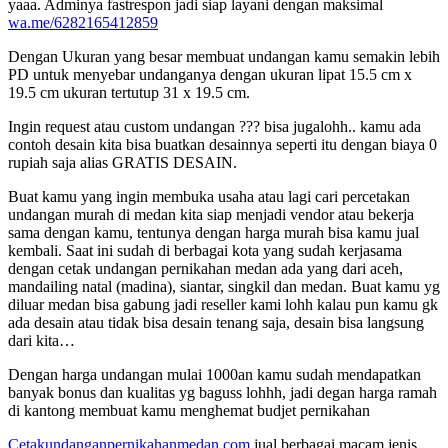
yaaa. Adminya fastrespon jadi siap layani dengan maksimal
wa.me/6282165412859
Dengan Ukuran yang besar membuat undangan kamu semakin lebih
PD untuk menyebar undanganya dengan ukuran lipat 15.5 cm x
19.5 cm ukuran tertutup 31 x 19.5 cm.
Ingin request atau custom undangan ??? bisa jugalohh.. kamu ada
contoh desain kita bisa buatkan desainnya seperti itu dengan biaya 0
rupiah saja alias GRATIS DESAIN.
Buat kamu yang ingin membuka usaha atau lagi cari percetakan
undangan murah di medan kita siap menjadi vendor atau bekerja
sama dengan kamu, tentunya dengan harga murah bisa kamu jual
kembali. Saat ini sudah di berbagai kota yang sudah kerjasama
dengan cetak undangan pernikahan medan ada yang dari aceh,
mandailing natal (madina), siantar, singkil dan medan. Buat kamu yg
diluar medan bisa gabung jadi reseller kami lohh kalau pun kamu gk
ada desain atau tidak bisa desain tenang saja, desain bisa langsung
dari kita…
Dengan harga undangan mulai 1000an kamu sudah mendapatkan
banyak bonus dan kualitas yg baguss lohhh, jadi degan harga ramah
di kantong membuat kamu menghemat budjet pernikahan
Cetakundanganpernikahanmedan.com
jual berbagai macam jenis