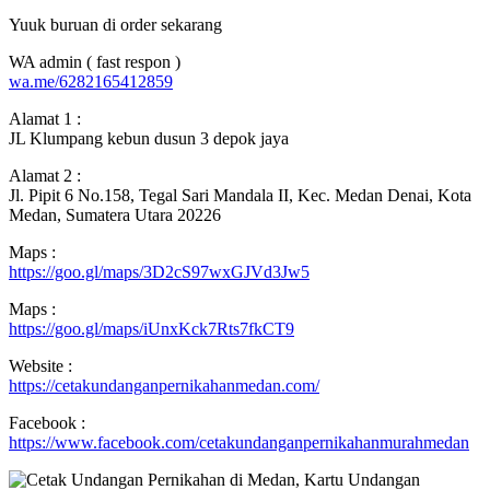
Yuuk buruan di order sekarang
WA admin ( fast respon )
wa.me/6282165412859
Alamat 1 :
JL Klumpang kebun dusun 3 depok jaya
Alamat 2 :
Jl. Pipit 6 No.158, Tegal Sari Mandala II, Kec. Medan Denai, Kota
Medan, Sumatera Utara 20226
Maps :
https://goo.gl/maps/3D2cS97wxGJVd3Jw5
Maps :
https://goo.gl/maps/iUnxKck7Rts7fkCT9
Website :
https://cetakundanganpernikahanmedan.com/
Facebook :
https://www.facebook.com/cetakundanganpernikahanmurahmedan