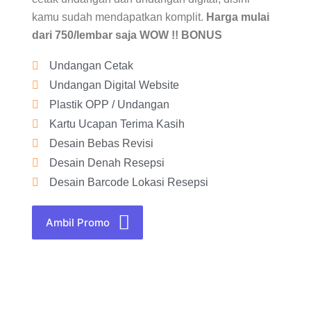
kamu sudah mendapatkan komplit.
Harga mulai
dari 750/lembar saja WOW !! BONUS
Undangan Cetak
Undangan Digital Website
Plastik OPP / Undangan
Kartu Ucapan Terima Kasih
Desain Bebas Revisi
Desain Denah Resepsi
Desain Barcode Lokasi Resepsi
Ambil Promo