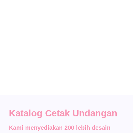
Katalog Cetak Undangan
Kami menyediakan 200 lebih desain