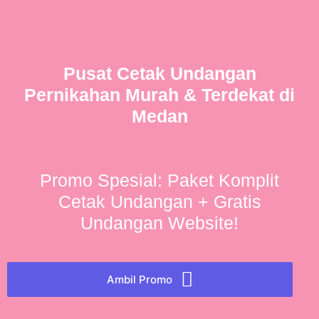
Pusat Cetak Undangan
Pernikahan Murah & Terdekat di
Medan
Promo Spesial: Paket Komplit
Cetak Undangan + Gratis
Undangan Website!
Ambil Promo