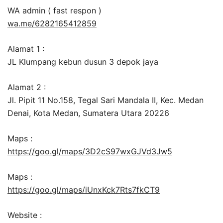
WA admin ( fast respon )
wa.me/6282165412859
Alamat 1 :
JL Klumpang kebun dusun 3 depok jaya
Alamat 2 :
Jl. Pipit 11 No.158, Tegal Sari Mandala II, Kec. Medan
Denai, Kota Medan, Sumatera Utara 20226
Maps :
https://goo.gl/maps/3D2cS97wxGJVd3Jw5
Maps :
https://goo.gl/maps/iUnxKck7Rts7fkCT9
Website :