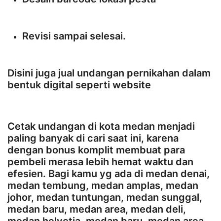
Revisi sampai selesai.
Disini juga jual undangan pernikahan dalam
bentuk digital seperti website
Cetak undangan di kota medan menjadi
paling banyak di cari saat ini, karena
dengan bonus komplit membuat para
pembeli merasa lebih hemat waktu dan
efesien. Bagi kamu yg ada di medan denai,
medan tembung, medan amplas, medan
johor, medan tuntungan, medan sunggal,
medan baru, medan area, medan deli,