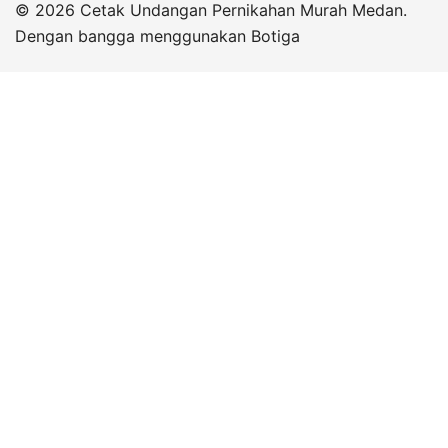
© 2026 Cetak Undangan Pernikahan Murah Medan.
Dengan bangga menggunakan
Botiga