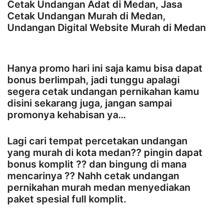
Cetak Undangan Adat di Medan, Jasa
Cetak Undangan Murah di Medan,
Undangan Digital Website Murah di Medan
Hanya promo hari ini saja kamu bisa dapat
bonus berlimpah, jadi tunggu apalagi
segera cetak undangan pernikahan kamu
disini sekarang juga, jangan sampai
promonya kehabisan ya…
Lagi cari tempat percetakan undangan
yang murah di kota medan?? pingin dapat
bonus komplit ?? dan bingung di mana
mencarinya ?? Nahh cetak undangan
pernikahan murah medan menyediakan
paket spesial full komplit.