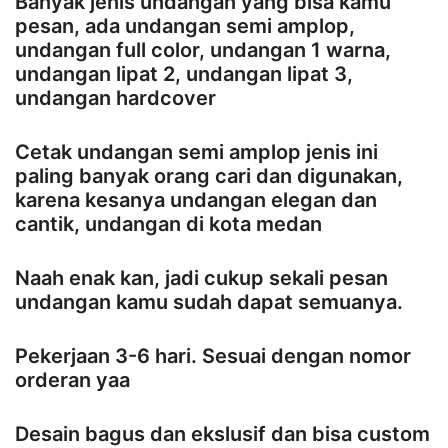
Banyak jenis undangan yang bisa kamu
pesan, ada undangan semi amplop,
undangan full color, undangan 1 warna,
undangan lipat 2, undangan lipat 3,
undangan hardcover
Cetak undangan semi amplop jenis ini
paling banyak orang cari dan digunakan,
karena kesanya undangan elegan dan
cantik, undangan di kota medan
Naah enak kan, jadi cukup sekali pesan
undangan kamu sudah dapat semuanya.
Pekerjaan 3-6 hari. Sesuai dengan nomor
orderan yaa
Desain bagus dan ekslusif dan bisa custom