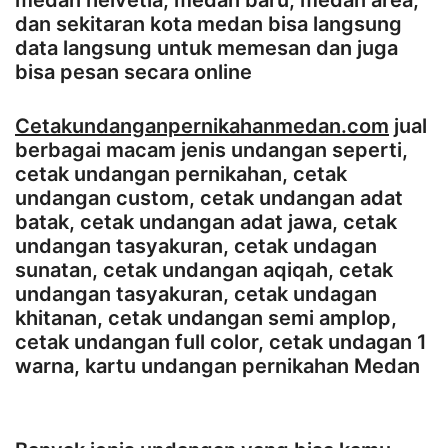
medan helvetia, medan baru, medan area,
dan sekitaran kota medan bisa langsung
data langsung untuk memesan dan juga
bisa pesan secara online
Cetakundanganpernikahanmedan.com
jual
berbagai macam jenis undangan seperti,
cetak undangan pernikahan, cetak
undangan custom, cetak undangan adat
batak, cetak undangan adat jawa, cetak
undangan tasyakuran, cetak undagan
sunatan, cetak undangan aqiqah, cetak
undangan tasyakuran, cetak undagan
khitanan, cetak undangan semi amplop,
cetak undangan full color, cetak undagan 1
warna, kartu undangan pernikahan Medan