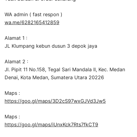
WA admin ( fast respon )
wa.me/6282165412859
Alamat 1 :
JL Klumpang kebun dusun 3 depok jaya
Alamat 2 :
Jl. Pipit 11 No.158, Tegal Sari Mandala II, Kec. Medan
Denai, Kota Medan, Sumatera Utara 20226
Maps :
https://goo.gl/maps/3D2cS97wxGJVd3Jw5
Maps :
https://goo.gl/maps/iUnxKck7Rts7fkCT9