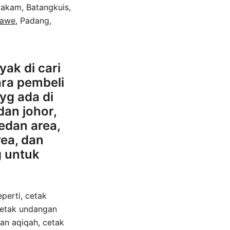
Pakam, Batangkuis,
mawe
, Padang,
ak di cari
ara pembeli
yg ada di
an johor,
edan area,
ea, dan
g untuk
erti, cetak
cetak undangan
an aqiqah, cetak