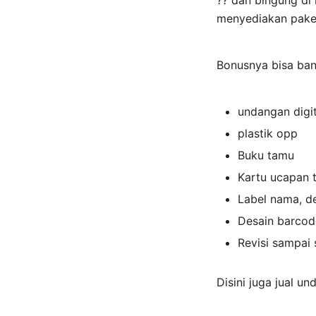
?? dan bingung d
menyediakan paket 
Bonusnya bisa ba
undangan digi
plastik opp
Buku tamu
Kartu ucapan 
Label nama, d
Desain barcod
Revisi sampai 
Disini juga jual u