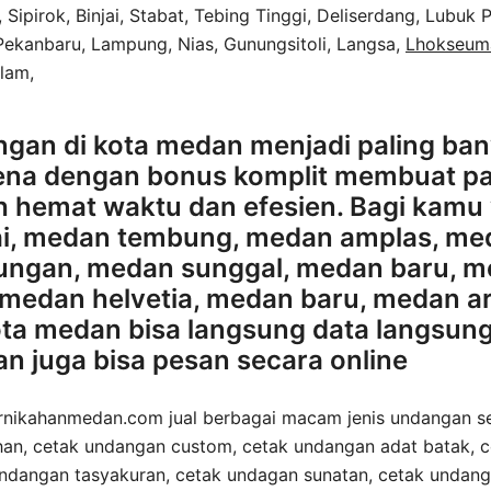
ipirok, Binjai, Stabat, Tebing Tinggi, Deliserdang, Lubuk 
 Pekanbaru, Lampung, Nias, Gunungsitoli, Langsa,
Lhokseu
Alam,
gan di kota medan menjadi paling bany
arena dengan bonus komplit membuat p
h hemat waktu dan efesien. Bagi kamu 
i, medan tembung, medan amplas, med
ungan, medan sunggal, medan baru, m
 medan helvetia, medan baru, medan ar
ota medan bisa langsung data langsun
 juga bisa pesan secara online
ikahanmedan.com jual berbagai macam jenis undangan sep
an, cetak undangan custom, cetak undangan adat batak, 
undangan tasyakuran, cetak undagan sunatan, cetak undang