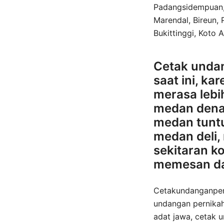
Padangsidempuan, S
Marendal, Bireun,
Bukittinggi, Koto 
Cetak undan
saat ini, k
merasa lebi
medan dena
medan tunt
medan deli,
sekitaran k
memesan dan
Cetakundanganpern
undangan pernikah
adat jawa, cetak 