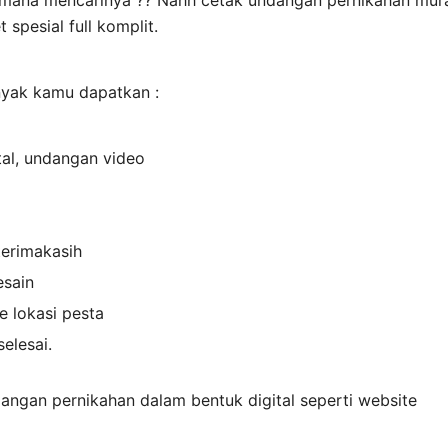
i mana mencarinya ?? Nahh cetak undangan pernikahan mu
spesial full komplit.
nyak kamu dapatkan :
tal, undangan video
terimakasih
esain
e lokasi pesta
selesai.
ndangan pernikahan dalam bentuk digital seperti website